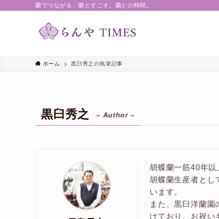
蘭でつながる、蘭とすごす。蘭との時間。
ホーム
黒臼秀之の執筆記事
黒臼秀之
– Author –
胡蝶蘭一筋40年
胡蝶蘭生産者とし
います。
また、黒臼洋蘭園
けており、お祝い