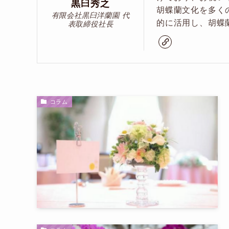
黒臼秀之
胡蝶蘭文化を多く
有限会社黒臼洋蘭園 代
的に活用し、胡蝶
表取締役社長
コラム