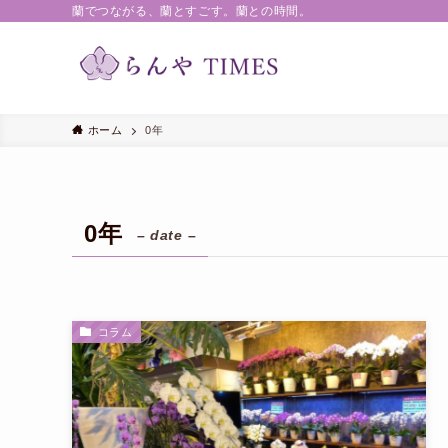
蘭でつながる、蘭とすごす。蘭との時間。
ホーム
0年
0年
– date –
コラム