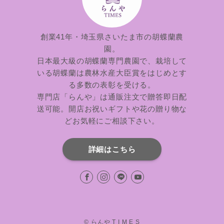
創業41年・埼玉県さいたま市の胡蝶蘭農
園。
日本最大級の胡蝶蘭専門農園で、栽培して
いる胡蝶蘭は農林水産大臣賞をはじめとす
る多数の表彰を受ける。
専門店「らんや」は通販注文で贈答即日配
送可能。開店お祝いギフトや花の贈り物な
どお気軽にご相談下さい。
詳細はこちら
©
らんや T I M E S