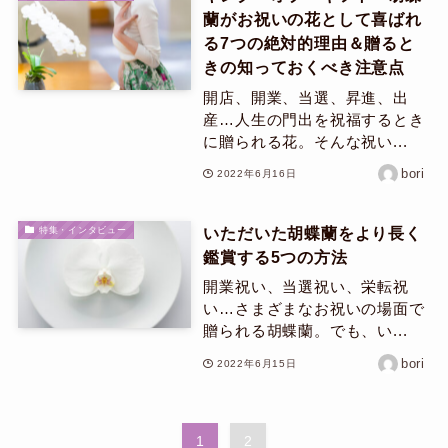
蘭がお祝いの花として喜ばれ
る7つの絶対的理由＆贈ると
きの知っておくべき注意点
開店、開業、当選、昇進、出
産…人生の門出を祝福するとき
に贈られる花。そんな祝い...
bori
2022年6月16日
いただいた胡蝶蘭をより長く
特集・インタビュー
鑑賞する5つの方法
開業祝い、当選祝い、栄転祝
い…さまざまなお祝いの場面で
贈られる胡蝶蘭。でも、い...
bori
2022年6月15日
1
2