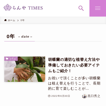
ホーム
0年
0年
– date –
胡蝶蘭の適切な植替え方法や
コラム
準備しておきたい必要アイテ
ムもご紹介！
お祝いで頂くことが多い胡蝶蘭
は植え替えを行うことで、長期
的に育て楽しむことが...
黒臼秀之
2022年6月30日