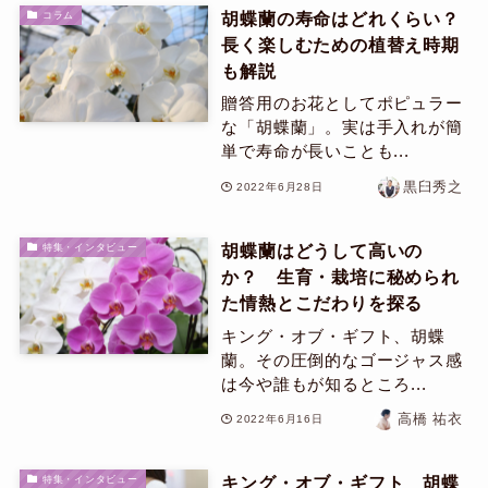
胡蝶蘭の寿命はどれくらい？
コラム
長く楽しむための植替え時期
も解説
贈答用のお花としてポピュラー
な「胡蝶蘭」。実は手入れが簡
単で寿命が長いことも...
黒臼秀之
2022年6月28日
胡蝶蘭はどうして高いの
特集・インタビュー
か？ 生育・栽培に秘められ
た情熱とこだわりを探る
キング・オブ・ギフト、胡蝶
蘭。その圧倒的なゴージャス感
は今や誰もが知るところ...
高橋 祐衣
2022年6月16日
キング・オブ・ギフト 胡蝶
特集・インタビュー