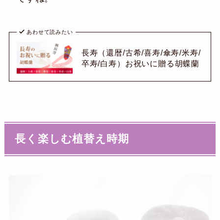
あわせて読みたい
長寿（還暦/古希/喜寿/傘寿/米寿/
卒寿/白寿）お祝いに贈る胡蝶蘭
長く楽しむ植替え時期