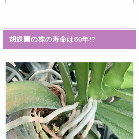
胡蝶蘭の株の寿命は50年!?