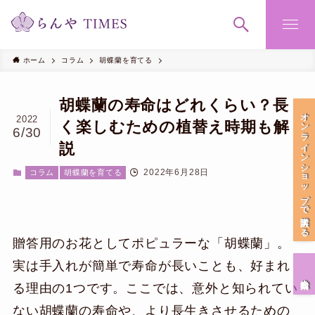
ホーム
コラム
胡蝶蘭を育てる
胡蝶蘭の寿命はどれくらい？長
オンラインショップで購入する
2022
く楽しむための植替え時期も解
6/30
説
2022年6月28日
コラム
胡蝶蘭を育てる
贈答用のお花としてポピュラーな「胡蝶蘭」。
実は手入れが簡単で寿命が長いことも、好まれ
会社案内
る理由の1つです。ここでは、意外と知られてい
ない胡蝶蘭の寿命や、より長生きさせるための