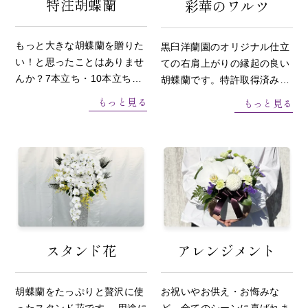
特注胡蝶蘭
彩華のワルツ
もっと大きな胡蝶蘭を贈りた
黒臼洋蘭園のオリジナル仕立
い！と思ったことはありませ
ての右肩上がりの縁起の良い
んか？7本立ち・10本立ち・
胡蝶蘭です。特許取得済みで
30本立ちと生産者だからこそ
すので当店でしか作れない商
もっと見る
もっと見る
の特別な仕立てです。
品です。
スタンド花
アレンジメント
胡蝶蘭をたっぷりと贅沢に使
お祝いやお供え・お悔みな
ったスタンド花です。 用途に
ど、全てのシーンに喜ばれま