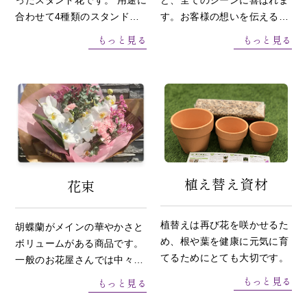
合わせて4種類のスタンド花
す。お客様の想いを伝える清
からお選びいただけます。
楚で上品な胡蝶蘭アレンジメ
もっと見る
もっと見る
ントです。
植え替え資材
花束
植替えは再び花を咲かせるた
胡蝶蘭がメインの華やかさと
め、根や葉を健康に元気に育
ボリュームがある商品です。
てるためにとても大切です。
一般のお花屋さんでは中々出
回らない特別仕立ての花束で
もっと見る
もっと見る
す。