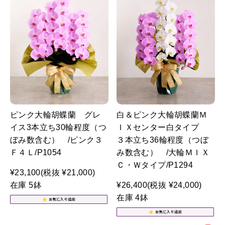
ピンク大輪胡蝶蘭 グレ
白＆ピンク大輪胡蝶蘭Ｍ
イス3本立ち30輪程度（つ
ＩＸセンター白タイプ
ぼみ数含む） /ピンク３
３本立ち36輪程度（つぼ
Ｆ４Ｌ/P1054
み数含む） /大輪ＭＩＸ
Ｃ・Ｗタイプ/P1294
¥23,100
(税抜 ¥21,000)
在庫 5鉢
¥26,400
(税抜 ¥24,000)
在庫 4鉢