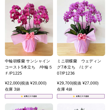
中輪胡蝶蘭 サンシャイン
ミニ胡蝶蘭 ウェディン
コースト5本立ち /中輪５
グ7本立ち /ミディ
Ｆ/P1225
07/P1236
¥22,000
(税抜 ¥20,000)
¥29,700
(税抜 ¥27,000)
在庫 3鉢
在庫 4鉢