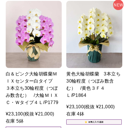
白＆ピンク大輪胡蝶蘭Ｍ
黄色大輪胡蝶蘭 3本立ち
ＩＸセンター白タイプ
30輪程度（つぼみ数含
３本立ち30輪程度（つぼ
む） /黄色３Ｆ４
み数含む） /大輪ＭＩＸ
Ｌ/P1864
Ｃ・Ｗタイプ４Ｌ/P1779
¥23,100
(税抜 ¥21,000)
¥23,100
(税抜 ¥21,000)
在庫 4鉢
在庫 5鉢