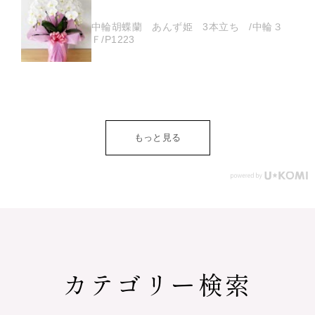
中輪胡蝶蘭 あんず姫 3本立ち /中輪３
Ｆ/P1223
もっと見る
カテゴリー検索