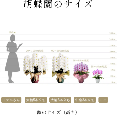
胡蝶蘭のサイズ
モデルさん
大輪5本立ち
大輪3本立ち
中輪3本立ち
ミニ
鉢のサイズ（高さ）