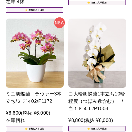
在庫 4鉢
ミニ胡蝶蘭 ラヴァー3本
白大輪胡蝶蘭1本立ち10輪
立ち/ミディ02/P1172
程度（つぼみ数含む） /
白１Ｆ４Ｌ/P1003
¥6,600
(税抜 ¥6,000)
在庫切れ
¥8,800
(税抜 ¥8,000)