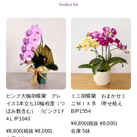
Product list
ピンク大輪胡蝶蘭 グレ
ミニ胡蝶蘭 おまかせミ
イス1本立ち10輪程度（つ
ニＭＩＸ B /寄せ植え
ぼみ数含む） /ピンク1Ｆ
B/P1554
4Ｌ/P1040
¥8,800
(税抜 ¥8,000)
¥8,800
(税抜 ¥8,000)
在庫 5鉢