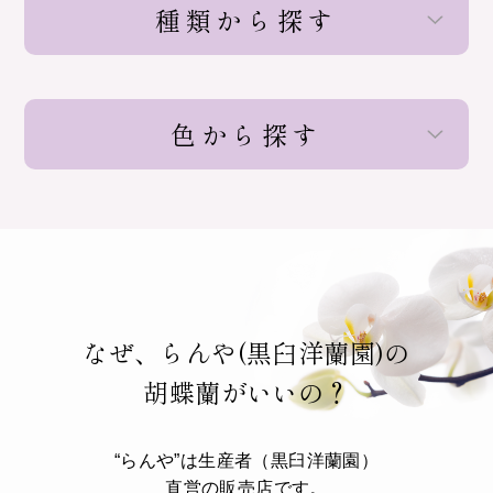
種類から探す
色から探す
なぜ、らんや(黒臼洋蘭園)の
胡蝶蘭がいいの？
“らんや”は生産者（黒臼洋蘭園）
直営の販売店です。