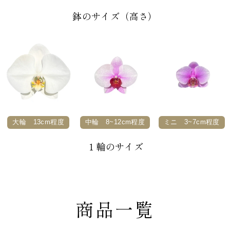
鉢のサイズ（高さ）
大輪 13cm程度
中輪 8~12cm程度
ミニ 3~7cm程度
１輪のサイズ
商品一覧