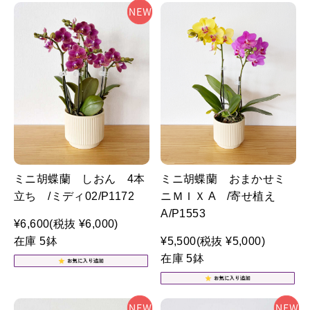
ミニ胡蝶蘭 しおん 4本
ミニ胡蝶蘭 おまかせミ
立ち /ミディ02/P1172
ニＭＩＸ A /寄せ植え
A/P1553
¥6,600
(税抜 ¥6,000)
在庫 5鉢
¥5,500
(税抜 ¥5,000)
在庫 5鉢