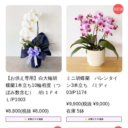
【お供え専用】白大輪胡
ミニ胡蝶蘭 バレンタイ
蝶蘭1本立ち10輪程度（つ
ン3本立ち /ミディ
ぼみ数含む） /白１Ｆ４
03/P1174
Ｌ/P1003
¥9,900
(税抜 ¥9,000)
¥8,800
(税抜 ¥8,000)
在庫 5鉢