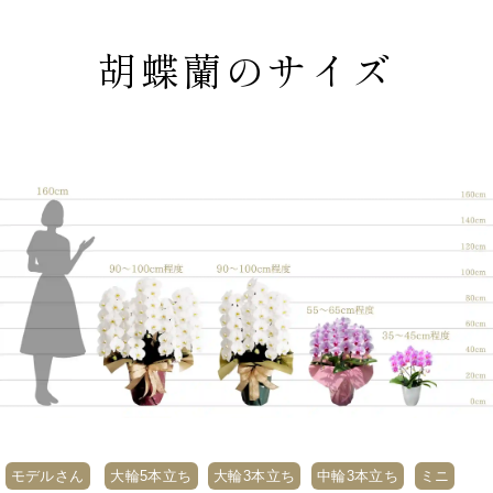
胡蝶蘭のサイズ
モデルさん
大輪5本立ち
大輪3本立ち
中輪3本立ち
ミニ