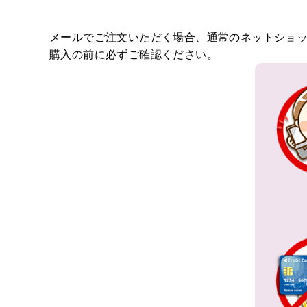
敬
上
老
場
の
メールでご注文いただく場合、通常のネットショ
日
移
購入の前に必ずご確認ください。
転
選
挙
叙
勲
新
築
結
婚、
出
産