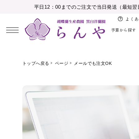
平日12：00までのご注文で当日発送（最短翌
よくあ
予算から探す
2026/08
開
バ
お
花
トップへ戻る
ページ
メールでも注文OK
日
月
火
水
木
金
土
店、
レ
盆
育
5,000円未満
お祝い
大輪胡蝶蘭
白
納期・配送
胡蝶蘭の鉢植え
開
ン
1
お
業、
タ
10,000円未満
感謝の気持ちを伝える
中輪、ミニ胡蝶蘭
ピンク
注文方法について
アレンジメント
2
3
4
5
6
7
8
彼
開
イ
岸
15,000円未満
お供え
特注胡蝶蘭
白赤
設置の導入事例
花束
9
10
11
12
13
14
15
院
ン
お
16
17
18
19
20
21
22
20,000円未満
花育
彩華のワルツ
その他色物
大量注文のとりまとめ
植替えセット
ホ
祝
ワ
23
24
25
26
27
28
29
い
30,000円未満
アレンジメント
初めて胡蝶蘭ガイド
苗
イ
30
31
就
ト