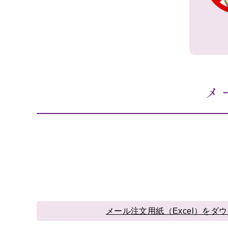
誕
生
日
長
寿
メ
卒
業、
入
学
ク
リ
ス
マ
ス
メール注文用紙（Excel）をダ
花