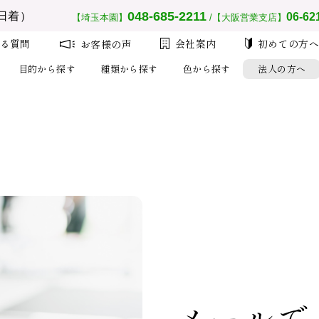
__MEMBER_LASTNAME__
会員ランク：
__MEMBER_RANK_NAME__
048-685-2211
日着）
06-62
【埼玉本園】
/【大阪営業支店】
る質問
会社案内
初めての方
お客様の声
目的から探す
種類から探す
色から探す
法人の方へ
注文
設
大量注
初め
メールで