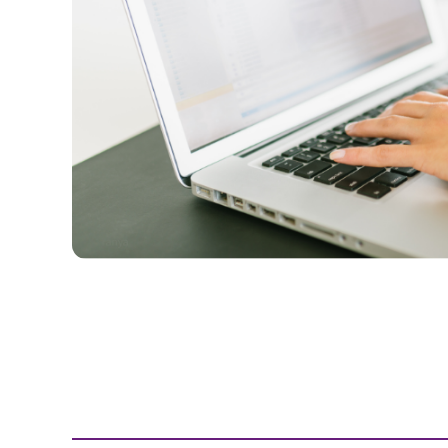
50,000円未満
花束
任、
デ
■
...今日
栄
ー
50,000円以上
スタンド花
■
...休業日
転
母
お
植え替え資材
の
祝
日
い
苗
2026/09
父
退
マンゴー
の
職
日
月
火
水
木
金
土
日
化粧品
お
1
2
3
4
5
祝
お
い
6
7
8
9
10
11
12
中
元
13
14
15
16
17
18
19
周
年
20
21
22
23
24
25
26
お
お
歳
27
28
29
30
祝
暮
い
■
...休業日