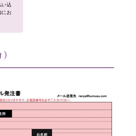
払い込
内にお
力）