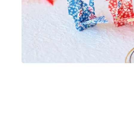
50,000円未満
花束
任、
デ
■
...今日
栄
ー
50,000円以上
スタンド花
■
...休業日
転
母
お
植え替え資材
の
祝
日
い
苗
2026/09
父
退
マンゴー
の
職
日
月
火
水
木
金
土
日
化粧品
お
1
2
3
4
5
祝
お
い
6
7
8
9
10
11
12
中
元
13
14
15
16
17
18
19
周
年
20
21
22
23
24
25
26
お
お
歳
27
28
29
30
祝
暮
い
■
...休業日