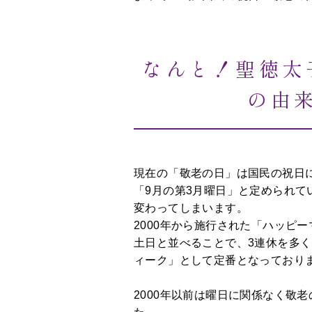
誕
生
日
なんと！聖徳太
長
寿
の由
卒
業、
入
学
現在の「敬老の日」は国民の祝日
「9月の第3月曜日」と定められて
ク
変わってしまいます。
リ
2000年から施行された「ハッピ
ス
土日と並べることで、3連休を多
マ
ィーク」として定番となっており
ス
2000年以前は曜日に関係なく敬老
花