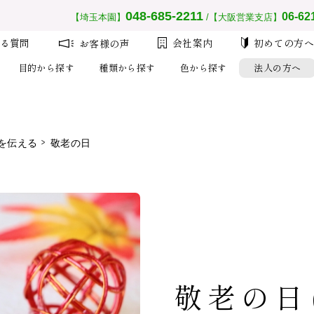
__MEMBER_LASTNAME__
会員ランク：
__MEMBER_RANK_NAME__
048-685-2211
06-62
【埼玉本園】
/【大阪営業支店】
る質問
会社案内
初めての方
お客様の声
目的から探す
種類から探す
色から探す
法人の方へ
を伝える
敬老の日
注文
設
大量注
初め
敬老の日