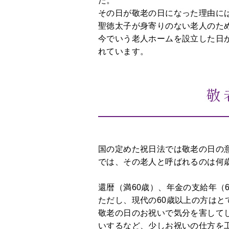
た。
の
その日が敬老の日になった理由には
日
聖徳太子が身寄りのない老人のた
お
今でいう老人ホームを設立した日が
正
れています。
月
敬
国の定めた祝日法では敬老の日の
では、その老人と呼ばれるのは何
還暦（満60歳）、年金の支給年（
ただし、現代の60歳以上の方は
敬老の日のお祝いで気分を害して
いするなど、少しお祝いの仕方を