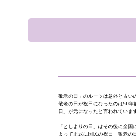
敬
上
老
場
の
日
移
転
選
挙
叙
勲
新
築
敬老の日」のルーツは意外と古い
敬老の日が祝日になったのは50年
結
日」が元になったと言われていま
婚、
出
「としよりの日」はその後に全国に
産
よって正式に国民の祝日「敬老の