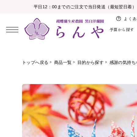
平日12：00までのご注文で当日発送（最短翌日着）
よくあ
予算から探す
2026/08
開
バ
お
花
トップへ戻る
商品一覧
目的から探す
感謝の気持ち
日
月
火
水
木
金
土
店、
レ
盆
育
5,000円未満
お祝い
大輪胡蝶蘭
白
納期・配送
胡蝶蘭の鉢植え
開
ン
1
お
業、
タ
10,000円未満
感謝の気持ちを伝える
中輪、ミニ胡蝶蘭
ピンク
注文方法について
アレンジメント
2
3
4
5
6
7
8
彼
開
イ
岸
15,000円未満
お供え
特注胡蝶蘭
白赤
設置の導入事例
花束
9
10
11
12
13
14
15
院
ン
お
16
17
18
19
20
21
22
20,000円未満
花育
彩華のワルツ
その他色物
大量注文のとりまとめ
植替えセット
ホ
祝
ワ
23
24
25
26
27
28
29
い
30,000円未満
アレンジメント
初めて胡蝶蘭ガイド
苗
イ
30
31
就
ト