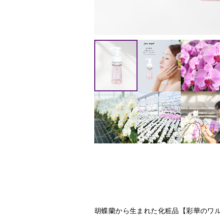
敬
上
老
場
の
日
移
転
選
挙
叙
勲
新
築
結
婚、
出
産
胡蝶蘭から生まれた化粧品【彩華のワ