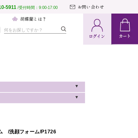
お問い合わせ
10-5911
/受付時間：9:00-17:00
へ
胡蝶蘭とは？
納期・配送
方法について
置の導入事例
文のとりまとめ
て胡蝶蘭ガイド
20％OFF」にて販売中です。
なります。この機会に是非ご利用
、下記地域へのお届けを一時的に
/洗顔フォーム/P1726