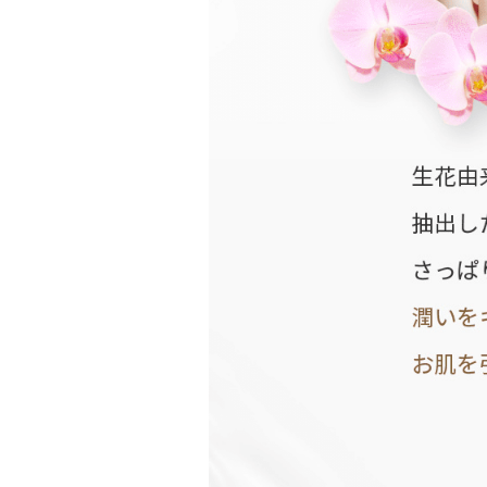
の
日
お
正
月