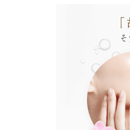
誕
生
日
長
寿
卒
業、
入
学
ク
リ
ス
マ
ス
花