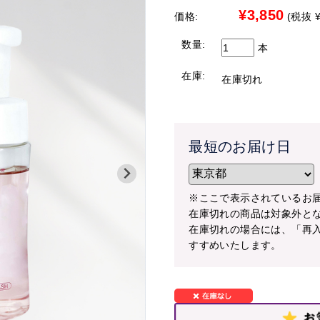
期間：8月1日（土）～8月7日（金
¥3,850
価格:
(税抜 ¥
お客様にはご迷惑をおかけし大変申し訳ご
対象商品：鉢物の胡蝶蘭（大輪胡蝶
すようお願い申し上げます。
数量:
中輪・ミニ胡蝶蘭）
本
【配送停止の地域】
在庫:
在庫切れ
■クーポンのご利用方法■
北海道（札幌市を除く）
1.商品を選んでカートへ
●北海道（札幌市限定）への配送について
2.クーポン利用欄へ【hananohi
最短で７日後から承れます。別途￥3,30
3.購入手続きへ
※時間指定は出来ません
最短のお届け日
【限定商品のみ配送可能地域】
※こちらのクーポンは会員様限定となります。
hana
クーポンコードをコピー＞＞
中国地方、四国地方、九州地方
※ここで表示されているお
在庫切れの商品は対象外と
●中国地方、四国地方、九州地方への配送
在庫切れの場合には、「再
以下の商品限定で配送を承れます。
すすめいたします。
白大輪胡蝶蘭 3本立ち42輪程度（つぼみ
白大輪胡蝶蘭 ３本立ち45輪程度（つぼ
白大輪胡蝶蘭 ５本立ち70輪程度（つぼ