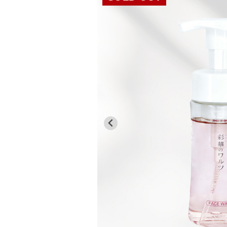
50,000円未満
花束
任、
デ
■
...今日
栄
ー
50,000円以上
スタンド花
■
...休業日
転
母
お
植え替え資材
の
祝
日
い
苗
2026/09
父
退
マンゴー
の
職
日
月
火
水
木
金
土
日
化粧品
お
1
2
3
4
5
祝
お
い
6
7
8
9
10
11
12
中
元
13
14
15
16
17
18
19
周
年
20
21
22
23
24
25
26
お
お
歳
27
28
29
30
祝
暮
い
■
...休業日