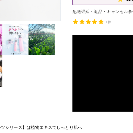
白大輪胡蝶蘭 ５本立ち75輪程度（つぼ
配送遅延・返品・キャンセル条
※10月1日頃より再開を予定しておりま
1件
ざいます。予めご了承ください。
※尚、クール便対応商品（アレンジメント
【配送停止の可能性にある地域】
配送停止の地域以外すべて
停止の可能性がある地域へのお届けの場合
は、なるべく気温が高い日を避けて配送す
天候・気温などを確認させて頂き、こちら
頂く場合もございますので予めご了承くだ
ご心配な方は事前にご相談ください。
TEL:048-685-2211(平日9-17時)
ご迷惑をお掛けいたしますが、宜しくお願
ルツシリーズ】は植物エキスでしっとり肌へ