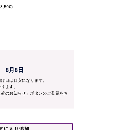
）
3,500)
ざいませんが、何卒ご理解賜りま
蘭・彩華のワルツ・特注胡蝶蘭・
20】と入力し適用を押す
0の配送料金がかかります。
8月8日
nohi20
届け日は目安になります。
なります。
について
入荷のお知らせ」ボタンのご登録をお
数含む）
み数含む）
み数含む）