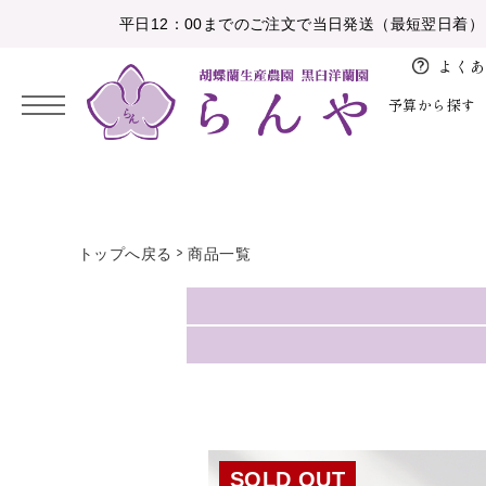
平日12：00までのご注文で当日発送（最短翌日着）
よくあ
予算から探す
2026/08
開
バ
お
花
日
月
火
水
木
金
土
店、
レ
盆
育
5,000円未満
お祝い
大輪胡蝶蘭
白
納期・配送
胡蝶蘭の鉢植え
トップへ戻る
商品一覧
開
ン
1
お
業、
タ
10,000円未満
感謝の気持ちを伝える
中輪、ミニ胡蝶蘭
ピンク
注文方法について
アレンジメント
2
3
4
5
6
7
8
彼
開
イ
岸
15,000円未満
お供え
特注胡蝶蘭
白赤
設置の導入事例
花束
9
10
11
12
13
14
15
院
ン
お
16
17
18
19
20
21
22
20,000円未満
花育
彩華のワルツ
その他色物
大量注文のとりまとめ
植替えセット
ホ
祝
ワ
23
24
25
26
27
28
29
い
30,000円未満
アレンジメント
初めて胡蝶蘭ガイド
苗
イ
30
31
就
ト
SOLD OUT