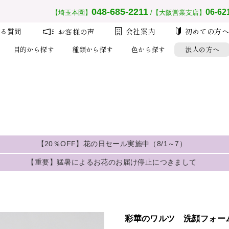
__MEMBER_LASTNAME__
会員ランク：
__MEMBER_RANK_NAME__
048-685-2211
06-62
【埼玉本園】
/【大阪営業支店】
る質問
会社案内
初めての方
お客様の声
目的から探す
種類から探す
色から探す
法人の方へ
注文
設
【20％OFF】花の日セール実施中（8/1～7）
大量注
【重要】猛暑によるお花のお届け停止につきまして
初め
人気の鉢物胡蝶蘭全品、期間限定で「
数量限定のため無くなり次第終了と
2026年7月13日
ください。
連日の猛暑により、品質保持が困難なため
彩華のワルツ 洗顔フォーム 
見送らせていただきます。