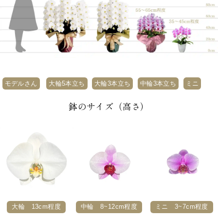
モデルさん
大輪5本立ち
大輪3本立ち
中輪3本立ち
ミニ
鉢のサイズ（高さ）
大輪 13cm程度
中輪 8~12cm程度
ミニ 3~7cm程度