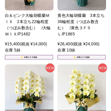
白＆ピンク大輪胡蝶蘭Ｍ
黄色大輪胡蝶蘭 3本立ち
ＩＸ 2本立ち22輪程度
36輪程度（つぼみ数含
（つぼみ数含む） /大輪
む） /黄色３Ｆ５
ＭＩＸ/P1482
Ｌ/P1865
¥15,400
(税抜 ¥14,000)
¥26,400
(税抜 ¥24,000)
在庫 5鉢
在庫 10鉢