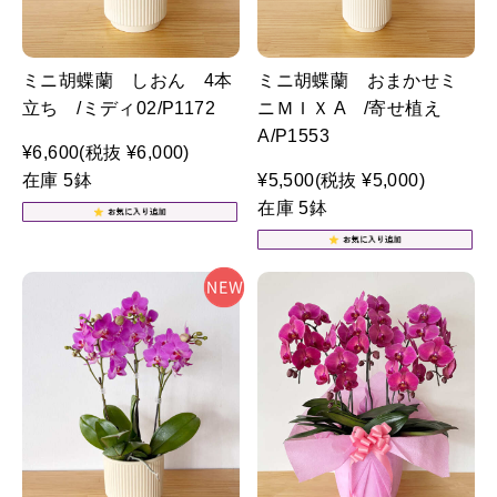
ミニ胡蝶蘭 しおん 4本
ミニ胡蝶蘭 おまかせミ
立ち /ミディ02/P1172
ニＭＩＸ A /寄せ植え
A/P1553
¥6,600
(税抜 ¥6,000)
在庫 5鉢
¥5,500
(税抜 ¥5,000)
在庫 5鉢