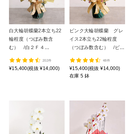
白大輪胡蝶蘭2本立ち22
ピンク大輪胡蝶蘭 グレ
輪程度（つぼみ数含
イス2本立ち22輪程度
む） /白２Ｆ４
（つぼみ数含む） /ピン
Ｌ/P1009
ク2Ｆ4Ｌ/P1047
202件
48件
¥15,400
(税抜 ¥14,000)
¥15,400
(税抜 ¥14,000)
在庫 5 鉢