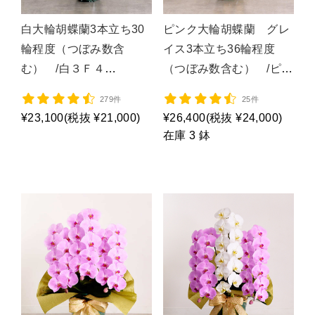
白大輪胡蝶蘭3本立ち30
ピンク大輪胡蝶蘭 グレ
輪程度（つぼみ数含
イス3本立ち36輪程度
む） /白３Ｆ４
（つぼみ数含む） /ピン
Ｌ/P1015
ク３Ｆ５Ｌ/P1055
279件
25件
¥23,100
(税抜 ¥21,000)
¥26,400
(税抜 ¥24,000)
在庫 3 鉢