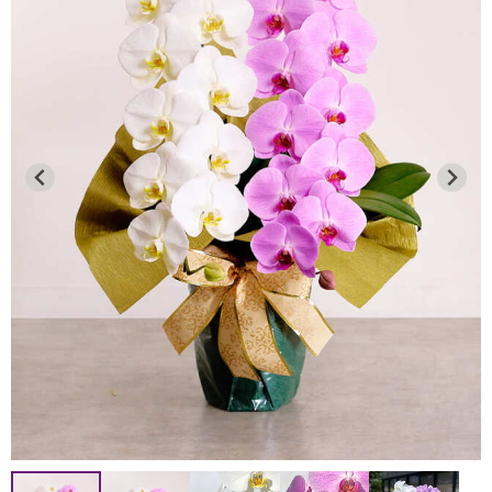
●通常商品（胡蝶蘭の鉢物等）
8月12日 お昼12：00迄
2026年7月13日
→ 8月13～16日を含む全ての日時指定が可能です。
連日の猛暑により、品質保持が困難なため、下記地域への
8月12日 お昼12：00以降
お届けを一時的に見送らせていただきます。