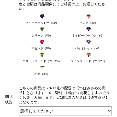
※10月1日頃より再開を予定しておりますが、気温により変
色と金額は商品画像にてご確認の上、お選びくださ
更になる場合もございます。予めご了承ください。
い。
※尚、クール便対応商品（アレンジメント・花束）はご注
文頂けます。
ネイビーボルドー（¥0）
ピンク（¥0）
【配送停止の可能性にある地域】
グリーン（¥0）
ネイビーパープル（¥0）
配送停止の地域以外すべて
停止の可能性がある地域へのお届けの場合も、急ぎのご注
マゼンタ（¥0）
バイオレット（¥0）
文ではない場合には、なるべく気温が高い日を避けて配送
することをおすすめいたします。
グリーンゴールド（¥1,320）
ワインゴールド（¥1,320）
天候・気温などを確認させて頂き、こちらから配送の時期
をご相談をさせて頂く場合もございますので予めご了承く
不要（¥0）
ださい。
ご心配な方は事前にご相談ください。
こちらの商品は～8/17迄の配送は【つぼみ多めの商
品】となります。4、5日に１輪ずつ開花しますので長
TEL:048-685-2211(平日9-17時)
開花
くお楽しみ頂けます。8/18以降の配送は【通常商品】
ご迷惑をお掛けいたしますが、宜しくお願いいたします。
状況:
となります。