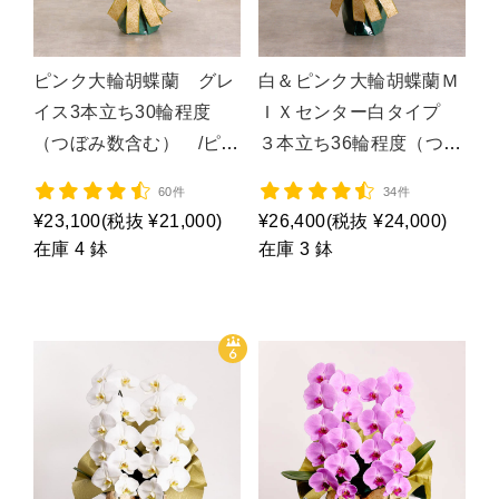
ピンク大輪胡蝶蘭 グレ
白＆ピンク大輪胡蝶蘭Ｍ
イス3本立ち30輪程度
ＩＸセンター白タイプ
（つぼみ数含む） /ピン
３本立ち36輪程度（つぼ
ク３Ｆ４Ｌ/P1054
み数含む） /大輪ＭＩＸ
60件
34件
Ｃ・Ｗタイプ/P1294
¥23,100
(税抜 ¥21,000)
¥26,400
(税抜 ¥24,000)
在庫 4 鉢
在庫 3 鉢