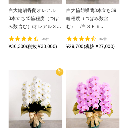
白大輪胡蝶蘭オレアル
白大輪胡蝶蘭3本立ち39
3本立ち45輪程度（つぼ
輪程度（つぼみ数含
み数含む）/オレアル３
む） /白３Ｆ６
Ｆ/P1361
Ｌ/P1017
236件
182件
¥36,300
(税抜 ¥33,000)
¥29,700
(税抜 ¥27,000)