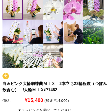
→ 最短お届けは8月18日（遠方19日）となります。
お客様にはご迷惑をおかけし大変申し訳ございませんが、
何卒ご理解賜りますようお願い申し上げます。
●彩華のワルツ・特注・アレンジ・花束
8月10日 お昼12：00迄
【配送停止の地域】
→ 8月13～16日を含む全ての日時指定が可能です。
北海道（札幌市を除く）
●北海道（札幌市限定）への配送について
8月10日 お昼12：00以降
最短で７日後から承れます。別途￥3,300の配送料金がかか
→ 最短お届けは8月20日（遠方21日）となります。
ります。
※時間指定は出来ません
【限定商品のみ配送可能地域】
詳しくは、各商品ページ内に記載の「最短のお届け日」を
参考にしてください。
中国地方、四国地方、九州地方
ご迷惑をお掛け致しますが、宜しくお願いいたします。
●中国地方、四国地方、九州地方への配送について
以下の商品限定で配送を承れます。
白＆ピンク大輪胡蝶蘭ＭＩＸ 2本立ち22輪程度（つぼみ
白大輪胡蝶蘭 3本立ち42輪程度（つぼみ数含む）
数含む） /大輪ＭＩＸ/P1482
白大輪胡蝶蘭 ３本立ち45輪程度（つぼみ数含む）
白大輪胡蝶蘭 ５本立ち70輪程度（つぼみ数含む）
¥15,400
価格:
(税抜 ¥14,000)
白大輪胡蝶蘭 ５本立ち75輪程度（つぼみ数含む）
▼ラッピングを選択してください