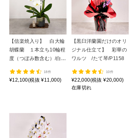
【信楽焼入り】 白大輪
【黒臼洋蘭園だけのオリ
胡蝶蘭 １本立ち10輪程
ジナル仕立て】 彩華の
度（つぼみ数含む）/白１
ワルツ /たて琴/P1158
Ｆ４Ｌ(信楽焼)/P1979
18件
10件
¥12,100
(税抜 ¥11,000)
¥22,000
(税抜 ¥20,000)
在庫切れ