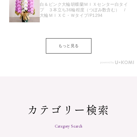
白＆ピンク大輪胡蝶蘭ＭＩＸセンター白タイ
プ ３本立ち36輪程度（つぼみ数含む） /
大輪ＭＩＸＣ・Ｗタイプ/P1294
もっと見る
カテゴリー検索
Category Search