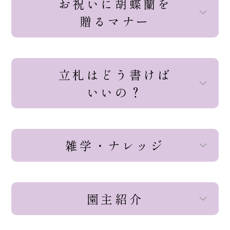
お祝いに胡蝶蘭を
贈るマナー
立札はどう書けば
いいの？
雑学・ナレッジ
園主紹介