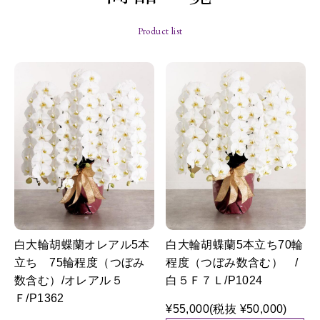
Product list
白大輪胡蝶蘭オレアル5本
白大輪胡蝶蘭5本立ち70輪
立ち 75輪程度（つぼみ
程度（つぼみ数含む） /
数含む）/オレアル５
白５Ｆ７Ｌ/P1024
Ｆ/P1362
¥55,000
(税抜 ¥50,000)