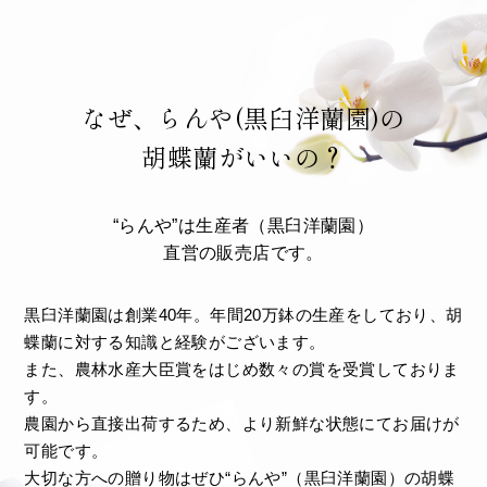
なぜ、らんや(黒臼洋蘭園)の
胡蝶蘭がいいの？
“らんや”は生産者（黒臼洋蘭園）
直営の販売店です。
黒臼洋蘭園は創業40年。年間20万鉢の生産をしており、胡
蝶蘭に対する知識と経験がございます。
また、農林水産大臣賞をはじめ数々の賞を受賞しておりま
す。
農園から直接出荷するため、より新鮮な状態にてお届けが
可能です。
大切な方への贈り物はぜひ“らんや”（黒臼洋蘭園）の胡蝶