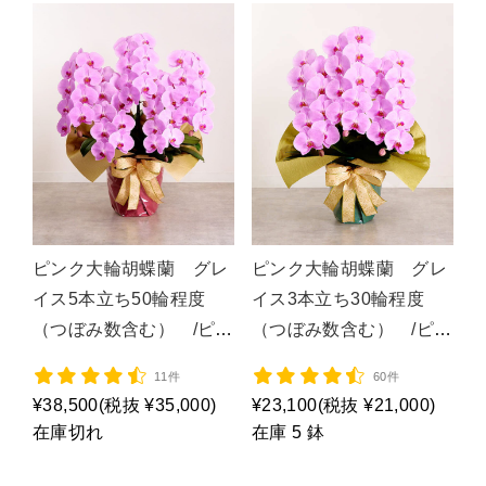
ピンク大輪胡蝶蘭 グレ
ピンク大輪胡蝶蘭 グレ
イス5本立ち50輪程度
イス3本立ち30輪程度
（つぼみ数含む） /ピン
（つぼみ数含む） /ピン
ク５Ｆ４Ｌ/P1061
ク３Ｆ４Ｌ/P1054
11件
60件
¥38,500
(税抜 ¥35,000)
¥23,100
(税抜 ¥21,000)
在庫切れ
在庫 5 鉢