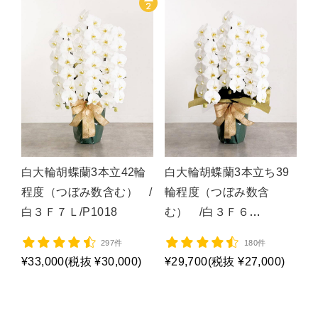
白大輪胡蝶蘭3本立42輪
白大輪胡蝶蘭3本立ち39
程度（つぼみ数含む） /
輪程度（つぼみ数含
白３Ｆ７Ｌ/P1018
む） /白３Ｆ６
Ｌ/P1017
297件
180件
¥33,000
(税抜 ¥30,000)
¥29,700
(税抜 ¥27,000)