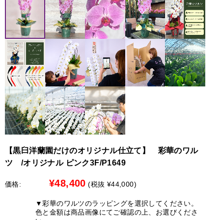
対象商品：鉢物の胡蝶蘭（大輪胡蝶蘭・彩華のワルツ・特
連日の猛暑により、品質保持が困難なため、下記地域への
注胡蝶蘭・中輪・ミニ胡蝶蘭）
お届けを一時的に見送らせていただきます。
お客様にはご迷惑をおかけし大変申し訳ございませんが、
■クーポンのご利用方法■
何卒ご理解賜りますようお願い申し上げます。
1.商品を選んでカートへ
2.クーポン利用欄へ【hananohi20】と入力し適用を押す
【配送停止の地域】
3.購入手続きへ
北海道（札幌市を除く）
●北海道（札幌市限定）への配送について
※こちらのクーポンは会員様限定となります。
最短で７日後から承れます。別途￥3,300の配送料金がかか
hananohi20
ります。
クーポンコードをコピー＞＞
※時間指定は出来ません
【限定商品のみ配送可能地域】
中国地方、四国地方、九州地方
【黒臼洋蘭園だけのオリジナル仕立て】 彩華のワル
●中国地方、四国地方、九州地方への配送について
ツ /オリジナル ピンク3F/P1649
以下の商品限定で配送を承れます。
¥48,400
価格:
(税抜 ¥44,000)
白大輪胡蝶蘭 3本立ち42輪程度（つぼみ数含む）
白大輪胡蝶蘭 ３本立ち45輪程度（つぼみ数含む）
▼彩華のワルツのラッピングを選択してください。
白大輪胡蝶蘭 ５本立ち70輪程度（つぼみ数含む）
色と金額は商品画像にてご確認の上、お選びくださ
白大輪胡蝶蘭 ５本立ち75輪程度（つぼみ数含む）