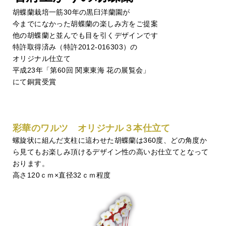
胡蝶蘭栽培一筋30年の黒臼洋蘭園が
今までになかった胡蝶蘭の楽しみ方をご提案
他の胡蝶蘭と並んでも目を引くデザインです
特許取得済み（特許2012-016303）の
オリジナル仕立て
平成23年「第60回 関東東海 花の展覧会」
にて銅賞受賞
彩華のワルツ オリジナル３本仕立て
螺旋状に組んだ支柱に這わせた胡蝶蘭は360度、どの角度か
ら見てもお楽しみ頂けるデザイン性の高いお仕立てとなって
おります。
高さ120ｃｍ×直径32ｃｍ程度