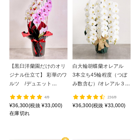
【黒臼洋蘭園だけのオリ
白大輪胡蝶蘭オレアル
ジナル仕立て】 彩華のワ
3本立ち45輪程度（つぼ
ルツ /デュエット
み数含む）/オレアル３
MIX/P1654
Ｆ/P1361
4件
236件
¥36,300
(税抜 ¥33,000)
¥36,300
(税抜 ¥33,000)
在庫切れ