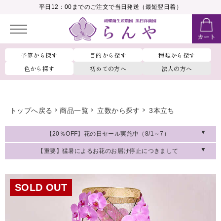
__MEMBER_LASTNAME__
平日12：00までのご注文で当日発送（最短翌日着）
会員ランク：
__MEMBER_RANK_NAME__
予算から探す
目的から探す
種類から探す
色から探す
初めての方へ
法人の方へ
トップへ戻る
商品一覧
立数から探す
3本立ち
【20％OFF】花の日セール実施中（8/1～7）
【重要】猛暑によるお花のお届け停止につきまして
SOLD OUT