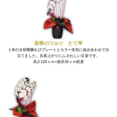
彩華のワルツ たて琴
１本のき胡蝶蘭をぴプレートとカラー支柱に組み合わせて仕
立てました。右肩上がりにふさわしい立姿です。
高さ120ｃｍ×直径30ｃｍ程度