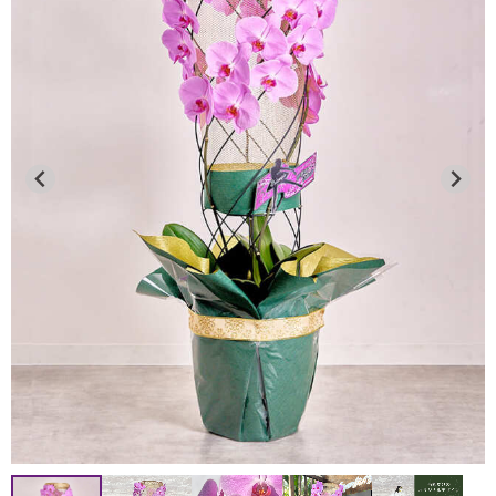
人気の鉢物胡蝶蘭全品、期間限定で「20％OFF」にて販売
中です。
数量限定のため無くなり次第終了となります。この機会に
是非ご利用ください。
期間：8月1日（土）～8月7日（金）
2026年7月13日