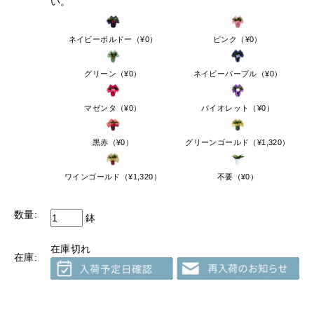
い。
※10月1日頃より再開を予定しておりますが、気温により変
ネイビーボルドー（¥0）
ピンク（¥0）
更になる場合もございます。予めご了承ください。
※尚、クール便対応商品（アレンジメント・花束）はご注
グリーン（¥0）
ネイビーパープル（¥0）
文頂けます。
【配送停止の可能性にある地域】
マゼンタ（¥0）
バイオレット（¥0）
配送停止の地域以外すべて
黒赤（¥0）
グリーンゴールド（¥1,320）
停止の可能性がある地域へのお届けの場合も、急ぎのご注
文ではない場合には、なるべく気温が高い日を避けて配送
ワインゴールド（¥1,320）
不要（¥0）
することをおすすめいたします。
天候・気温などを確認させて頂き、こちらから配送の時期
をご相談をさせて頂く場合もございますので予めご了承く
数量:
鉢
ださい。
在庫切れ
在庫:
ご心配な方は事前にご相談ください。
TEL:048-685-2211(平日9-17時)
ご迷惑をお掛けいたしますが、宜しくお願いいたします。