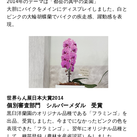
2014年のテーマは「都会の真中の楽園」
大胆にバイクをメインにディスプレイしました。白と
ピンクの大輪胡蝶蘭でバイクの疾走感、躍動感を表
現。
世界らん展日本大賞2014
個別審査部門 シルバーメダル 受賞
黒臼洋蘭園のオリジナル品種である「フラミンゴ」を
出品、受賞しました。今までになかったピンクの色を
表現できた「フラミンゴ」。翌年にオリジナル品種と
して、種苗登録（農林水産省認可）をしました。