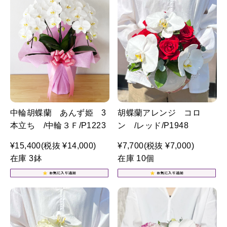
中輪胡蝶蘭 あんず姫 3
胡蝶蘭アレンジ コロ
本立ち /中輪３Ｆ/P1223
ン /レッド/P1948
¥15,400
(税抜 ¥14,000)
¥7,700
(税抜 ¥7,000)
在庫 3鉢
在庫 10個