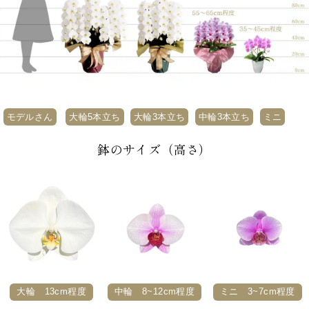
モデルさん
大輪5本立ち
大輪3本立ち
中輪3本立ち
ミニ
鉢のサイズ（高さ）
大輪 13cm程度
中輪 8~12cm程度
ミニ 3~7cm程度