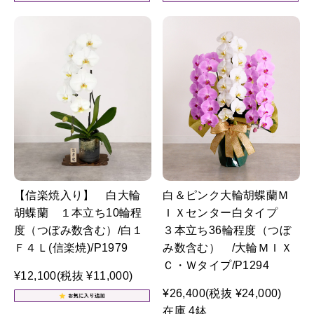
【信楽焼入り】 白大輪
白＆ピンク大輪胡蝶蘭Ｍ
胡蝶蘭 １本立ち10輪程
ＩＸセンター白タイプ
度（つぼみ数含む）/白１
３本立ち36輪程度（つぼ
Ｆ４Ｌ(信楽焼)/P1979
み数含む） /大輪ＭＩＸ
Ｃ・Ｗタイプ/P1294
¥12,100
(税抜 ¥11,000)
¥26,400
(税抜 ¥24,000)
在庫 4鉢