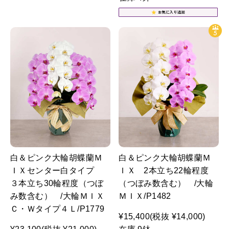
白＆ピンク大輪胡蝶蘭Ｍ
白＆ピンク大輪胡蝶蘭Ｍ
ＩＸセンター白タイプ
ＩＸ 2本立ち22輪程度
３本立ち30輪程度（つぼ
（つぼみ数含む） /大輪
み数含む） /大輪ＭＩＸ
ＭＩＸ/P1482
Ｃ・Ｗタイプ４Ｌ/P1779
¥15,400
(税抜 ¥14,000)