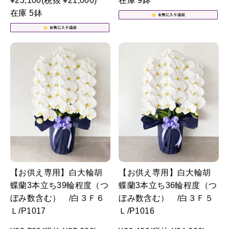
¥23,100
(税抜 ¥21,000)
在庫 9鉢
在庫 5鉢
【お供え専用】白大輪胡
【お供え専用】白大輪胡
蝶蘭3本立ち39輪程度（つ
蝶蘭3本立ち36輪程度（つ
ぼみ数含む） /白３Ｆ６
ぼみ数含む） /白３Ｆ５
Ｌ/P1017
Ｌ/P1016