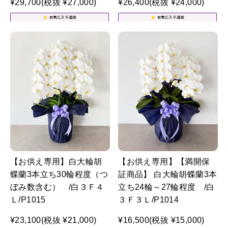
¥29,700
(税抜 ¥27,000)
¥26,400
(税抜 ¥24,000)
【お供え専用】白大輪胡
【お供え専用】【満開保
蝶蘭3本立ち30輪程度（つ
証商品】 白大輪胡蝶蘭3本
ぼみ数含む） /白３Ｆ４
立ち24輪～27輪程度 /白
Ｌ/P1015
３Ｆ３Ｌ/P1014
¥23,100
(税抜 ¥21,000)
¥16,500
(税抜 ¥15,000)