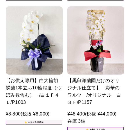
【お供え専用】白大輪胡
【黒臼洋蘭園だけのオリ
蝶蘭1本立ち10輪程度（つ
ジナル仕立て】 彩華の
ぼみ数含む） /白１Ｆ４
ワルツ /オリジナル 白
Ｌ/P1003
３Ｆ/P1157
¥8,800
(税抜 ¥8,000)
¥48,400
(税抜 ¥44,000)
在庫 3鉢