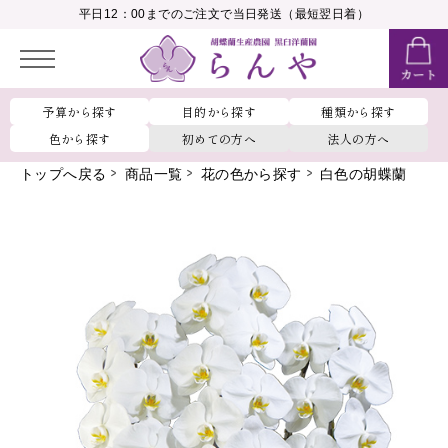
__MEMBER_LASTNAME__
平日12：00までのご注文で当日発送（最短翌日着）
会員ランク：
__MEMBER_RANK_NAME__
予算から探す
目的から探す
種類から探す
色から探す
初めての方へ
法人の方へ
トップへ戻る
商品一覧
花の色から探す
白色の胡蝶蘭