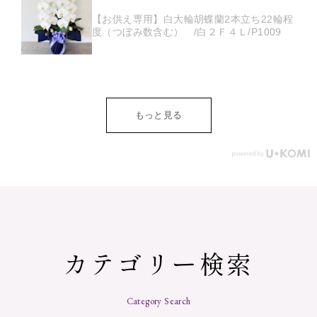
【お供え専用】白大輪胡蝶蘭2本立ち22輪程
度（つぼみ数含む） /白２Ｆ４Ｌ/P1009
もっと見る
カテゴリー検索
Category Search