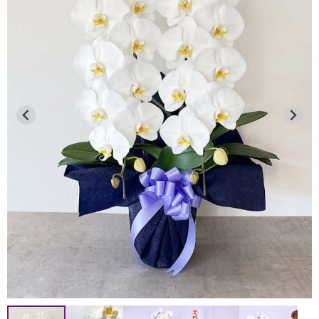
●通常商品（胡蝶蘭の鉢物等）
8月12日 お昼12：00迄
2026年7月13日
→ 8月13～16日を含む全ての日時指定が可能です。
連日の猛暑により、品質保持が困難なため、下記地域への
8月12日 お昼12：00以降
お届けを一時的に見送らせていただきます。