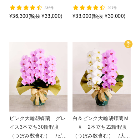
Ｆ/P1361
236件
297件
¥36,300
(税抜 ¥33,000)
¥33,000
(税抜 ¥30,000)
ピンク大輪胡蝶蘭 グレ
白＆ピンク大輪胡蝶蘭Ｍ
イス3本立ち30輪程度
ＩＸ 2本立ち22輪程度
（つぼみ数含む） /ピン
（つぼみ数含む） /大輪