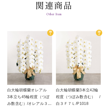
関連商品
白大輪胡蝶蘭オレアル
白大輪胡蝶蘭3本立42輪
3本立ち45輪程度（つぼ
程度（つぼみ数含む） /
み数含む）/オレアル３
白３Ｆ７Ｌ/P1018