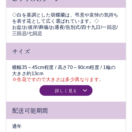
◇白を基調とした胡蝶蘭は、弔意や哀悼の気持ち
を表す花として広く選ばれています。◇
お盆/お彼岸/葬儀/お通夜/告別式/四十九日/一回忌/
三回忌/七回忌
サイズ
横幅35～45cm程度 / 高さ70～90cm程度 / 1輪の
大きさ約13cm
※生花ですので大きさは多少異なります。
詳しく見る
配送可能期間
通年