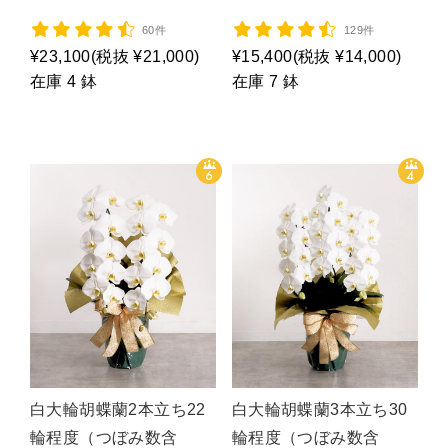
ク３Ｆ４Ｌ/P1054
ＭＩＸ/P1482
60件
129件
¥23,100
(税抜 ¥21,000)
¥15,400
(税抜 ¥14,000)
在庫 4 鉢
在庫 7 鉢
白大輪胡蝶蘭2本立ち22
白大輪胡蝶蘭3本立ち30
輪程度（つぼみ数含
輪程度（つぼみ数含