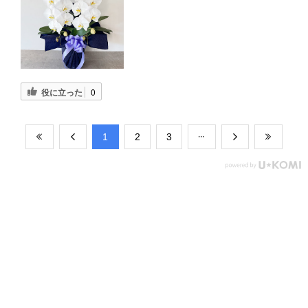
役に立った
0
​1
​2
​3