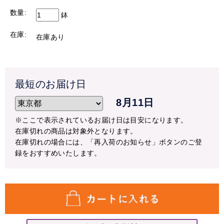
※10月1日頃より再開を予定しておりますが、気温により変
数量:
更になる場合もございます。予めご了承ください。
鉢
※尚、クール便対応商品（アレンジメント・花束）はご注
在庫:
文頂けます。
在庫あり
【配送停止の可能性にある地域】
配送停止の地域以外すべて
最短のお届け日
停止の可能性がある地域へのお届けの場合も、急ぎのご注
8月11日
文ではない場合には、なるべく気温が高い日を避けて配送
することをおすすめいたします。
※ここで表示されているお届け日は目安になります。
天候・気温などを確認させて頂き、こちらから配送の時期
在庫切れの商品は対象外となります。
をご相談をさせて頂く場合もございますので予めご了承く
在庫切れの場合には、「再入荷のお知らせ」ボタンのご登
ださい。
録をおすすめいたします。
ご心配な方は事前にご相談ください。
TEL:048-685-2211(平日9-17時)
ご迷惑をお掛けいたしますが、宜しくお願いいたします。