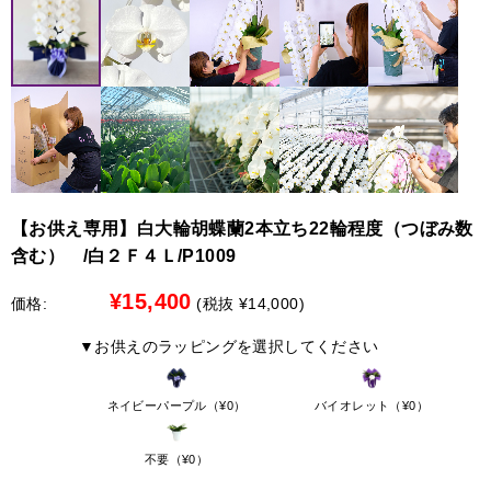
→ 最短お届けは8月18日（遠方19日）となります。
お客様にはご迷惑をおかけし大変申し訳ございませんが、
何卒ご理解賜りますようお願い申し上げます。
●彩華のワルツ・特注・アレンジ・花束
8月10日 お昼12：00迄
【配送停止の地域】
→ 8月13～16日を含む全ての日時指定が可能です。
北海道（札幌市を除く）
●北海道（札幌市限定）への配送について
8月10日 お昼12：00以降
最短で７日後から承れます。別途￥3,300の配送料金がかか
→ 最短お届けは8月20日（遠方21日）となります。
ります。
※時間指定は出来ません
【お供え専用】白大輪胡蝶蘭2本立ち22輪程度（つぼみ数
【限定商品のみ配送可能地域】
含む） /白２Ｆ４Ｌ/P1009
詳しくは、各商品ページ内に記載の「最短のお届け日」を
参考にしてください。
中国地方、四国地方、九州地方
¥15,400
価格:
(税抜 ¥14,000)
ご迷惑をお掛け致しますが、宜しくお願いいたします。
●中国地方、四国地方、九州地方への配送について
以下の商品限定で配送を承れます。
▼お供えのラッピングを選択してください
白大輪胡蝶蘭 3本立ち42輪程度（つぼみ数含む）
白大輪胡蝶蘭 ３本立ち45輪程度（つぼみ数含む）
ネイビーパープル（¥0）
バイオレット（¥0）
白大輪胡蝶蘭 ５本立ち70輪程度（つぼみ数含む）
白大輪胡蝶蘭 ５本立ち75輪程度（つぼみ数含む）
不要（¥0）