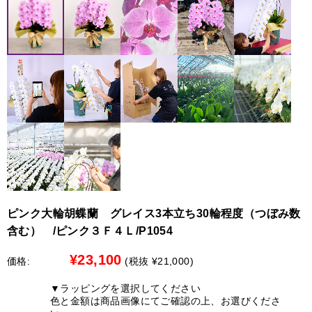
→ 最短お届けは8月18日（遠方19日）となります。
お客様にはご迷惑をおかけし大変申し訳ございませんが、
何卒ご理解賜りますようお願い申し上げます。
●彩華のワルツ・特注・アレンジ・花束
8月10日 お昼12：00迄
【配送停止の地域】
→ 8月13～16日を含む全ての日時指定が可能です。
北海道（札幌市を除く）
●北海道（札幌市限定）への配送について
8月10日 お昼12：00以降
最短で７日後から承れます。別途￥3,300の配送料金がかか
→ 最短お届けは8月20日（遠方21日）となります。
ります。
※時間指定は出来ません
【限定商品のみ配送可能地域】
詳しくは、各商品ページ内に記載の「最短のお届け日」を
参考にしてください。
中国地方、四国地方、九州地方
ご迷惑をお掛け致しますが、宜しくお願いいたします。
●中国地方、四国地方、九州地方への配送について
以下の商品限定で配送を承れます。
ピンク大輪胡蝶蘭 グレイス3本立ち30輪程度（つぼみ数
含む） /ピンク３Ｆ４Ｌ/P1054
白大輪胡蝶蘭 3本立ち42輪程度（つぼみ数含む）
白大輪胡蝶蘭 ３本立ち45輪程度（つぼみ数含む）
¥23,100
価格:
(税抜 ¥21,000)
白大輪胡蝶蘭 ５本立ち70輪程度（つぼみ数含む）
白大輪胡蝶蘭 ５本立ち75輪程度（つぼみ数含む）
▼ラッピングを選択してください
色と金額は商品画像にてご確認の上、お選びくださ