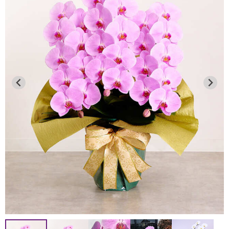
●通常商品（胡蝶蘭の鉢物等）
8月12日 お昼12：00迄
2026年7月13日
→ 8月13～16日を含む全ての日時指定が可能です。
連日の猛暑により、品質保持が困難なため、下記地域への
8月12日 お昼12：00以降
お届けを一時的に見送らせていただきます。