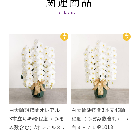
関連商品
白大輪胡蝶蘭オレアル
白大輪胡蝶蘭3本立42輪
3本立ち45輪程度（つぼ
程度（つぼみ数含む） /
み数含む）/オレアル３
白３Ｆ７Ｌ/P1018
Ｆ/P1361