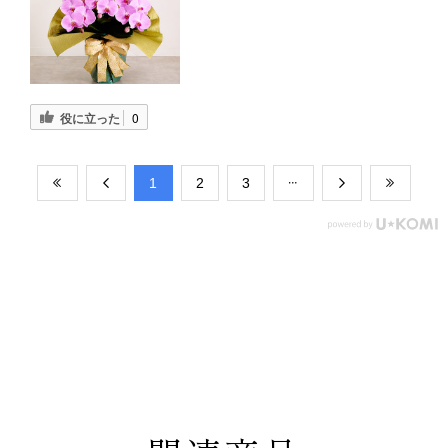
役に立った
0
​1
​2
​3