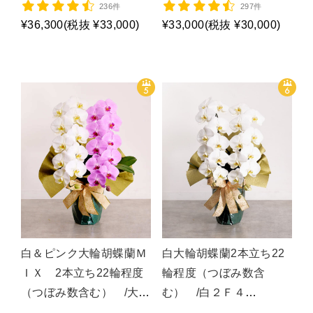
236件
297件
¥36,300
(税抜 ¥33,000)
¥33,000
(税抜 ¥30,000)
白＆ピンク大輪胡蝶蘭Ｍ
白大輪胡蝶蘭2本立ち22
ＩＸ 2本立ち22輪程度
輪程度（つぼみ数含
（つぼみ数含む） /大輪
む） /白２Ｆ４
ＭＩＸ/P1482
Ｌ/P1009