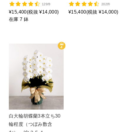
129件
202件
¥15,400
(税抜 ¥14,000)
¥15,400
(税抜 ¥14,000)
在庫 7 鉢
白大輪胡蝶蘭3本立ち30
輪程度（つぼみ数含