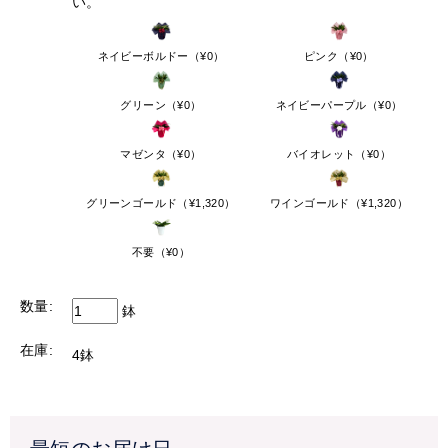
い。
※10月1日頃より再開を予定しておりますが、気温により変
更になる場合もございます。予めご了承ください。
※尚、クール便対応商品（アレンジメント・花束）はご注
ネイビーボルドー（¥0）
ピンク（¥0）
文頂けます。
グリーン（¥0）
ネイビーパープル（¥0）
【配送停止の可能性にある地域】
配送停止の地域以外すべて
マゼンタ（¥0）
バイオレット（¥0）
停止の可能性がある地域へのお届けの場合も、急ぎのご注
文ではない場合には、なるべく気温が高い日を避けて配送
グリーンゴールド（¥1,320）
ワインゴールド（¥1,320）
することをおすすめいたします。
天候・気温などを確認させて頂き、こちらから配送の時期
不要（¥0）
をご相談をさせて頂く場合もございますので予めご了承く
ださい。
数量:
鉢
ご心配な方は事前にご相談ください。
在庫:
4鉢
TEL:048-685-2211(平日9-17時)
ご迷惑をお掛けいたしますが、宜しくお願いいたします。