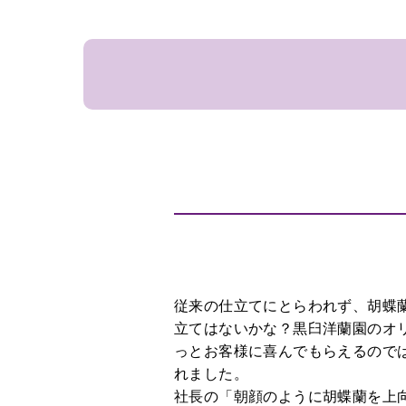
敬
上
老
場
の
日
移
転
選
挙
叙
勲
新
築
従来の仕立てにとらわれず、胡蝶
結
立てはないかな？黒臼洋蘭園のオ
婚、
っとお客様に喜んでもらえるので
出
れました。
産
社長の「朝顔のように胡蝶蘭を上