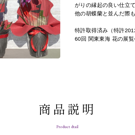
がりの縁起の良い仕立
他の胡蝶蘭と並んだ際
特許取得済み（特許201
60回 関東東海 花の展
商品説明
Product dtail