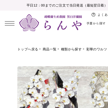
平日12：00までのご注文で当日発送（最短翌日着）
よくあ
予算から探す
2026/08
開
バ
お
花
トップへ戻る
商品一覧
種類から探す
彩華のワルツ
日
月
火
水
木
金
土
店、
レ
盆
育
5,000円未満
お祝い
大輪胡蝶蘭
白
納期・配送
胡蝶蘭の鉢植え
開
ン
1
お
業、
タ
10,000円未満
感謝の気持ちを伝える
中輪、ミニ胡蝶蘭
ピンク
注文方法について
アレンジメント
2
3
4
5
6
7
8
彼
開
イ
岸
15,000円未満
お供え
特注胡蝶蘭
白赤
設置の導入事例
花束
9
10
11
12
13
14
15
院
ン
お
16
17
18
19
20
21
22
20,000円未満
花育
彩華のワルツ
その他色物
大量注文のとりまとめ
植替えセット
ホ
祝
ワ
23
24
25
26
27
28
29
い
30,000円未満
アレンジメント
初めて胡蝶蘭ガイド
苗
イ
30
31
就
ト