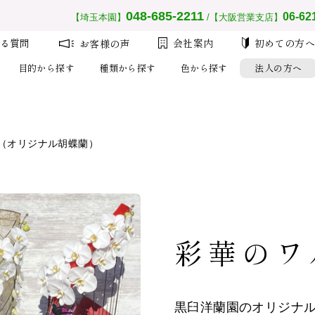
__MEMBER_LASTNAME__
会員ランク：
__MEMBER_RANK_NAME__
048-685-2211
06-62
【埼玉本園】
/【大阪営業支店】
る質問
会社案内
初めての方
お客様の声
目的から探す
種類から探す
色から探す
法人の方へ
（オリジナル胡蝶蘭）
注文
設
大量注
初め
彩華のワ
黒臼洋蘭園のオリジナ