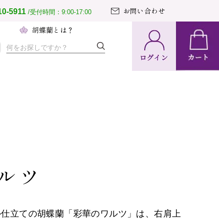
お問い合わせ
10-5911
/受付時間：9:00-17:00
へ
胡蝶蘭とは？
納期・配送
方法について
置の導入事例
文のとりまとめ
て胡蝶蘭ガイド
ルツ
ル仕立ての胡蝶蘭「彩華のワルツ」は、右肩上