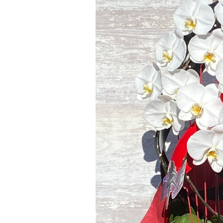
の
日
お
正
月