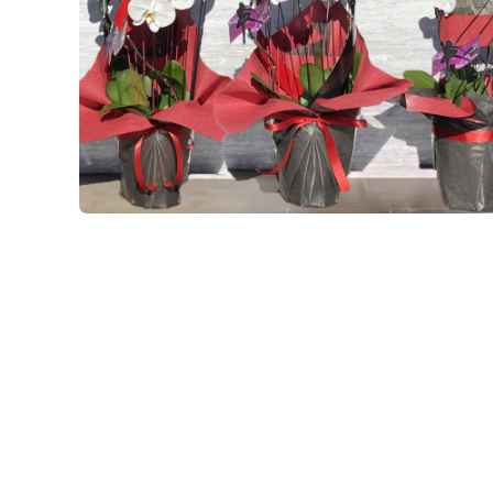
50,000円未満
花束
任、
デ
■
...今日
栄
ー
50,000円以上
スタンド花
■
...休業日
転
母
お
植え替え資材
の
祝
日
い
苗
2026/09
父
退
マンゴー
の
職
日
月
火
水
木
金
土
日
化粧品
お
1
2
3
4
5
祝
お
い
6
7
8
9
10
11
12
中
元
13
14
15
16
17
18
19
周
年
20
21
22
23
24
25
26
お
お
歳
27
28
29
30
祝
暮
い
■
...休業日