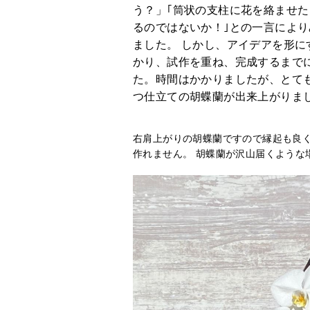
う？」｢筒状の支柱に花を絡ませ
誕
生
るのではないか！｣との一言によ
日
ました。 しかし、アイデアを形に
かり、試作を重ね、完成するまで
長
た。時間はかかりましたが、とて
寿
つ仕立ての胡蝶蘭が出来上がりま
卒
業、
右肩上がりの胡蝶蘭ですので縁起も良
入
作れません。 胡蝶蘭が沢山届くような
学
ク
リ
ス
マ
ス
花