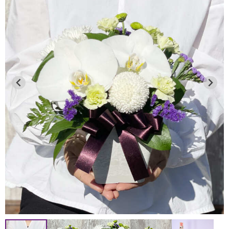
人気の鉢物胡蝶蘭全品、期間限定で「20％OFF」にて販売
中です。
数量限定のため無くなり次第終了となります。この機会に
是非ご利用ください。
期間：8月1日（土）～8月7日（金）
2026年7月13日