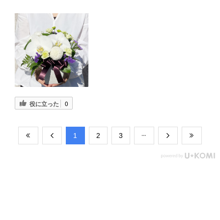
役に立った
0
​1
​2
​3