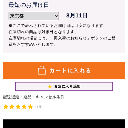
最短のお届け日
※10月1日頃より再開を予定しておりますが、気温により変
8月11日
更になる場合もございます。予めご了承ください。
※尚、クール便対応商品（アレンジメント・花束）はご注
※ここで表示されているお届け日は目安になります。
文頂けます。
在庫切れの商品は対象外となります。
在庫切れの場合には、「再入荷のお知らせ」ボタンのご登
【配送停止の可能性にある地域】
録をおすすめいたします。
配送停止の地域以外すべて
停止の可能性がある地域へのお届けの場合も、急ぎのご注
文ではない場合には、なるべく気温が高い日を避けて配送
することをおすすめいたします。
天候・気温などを確認させて頂き、こちらから配送の時期
をご相談をさせて頂く場合もございますので予めご了承く
ださい。
配送遅延・返品・キャンセル条件
ご心配な方は事前にご相談ください。
17件
TEL:048-685-2211(平日9-17時)
ご迷惑をお掛けいたしますが、宜しくお願いいたします。