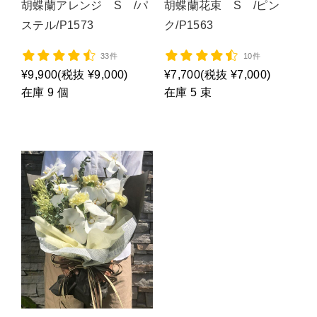
胡蝶蘭アレンジ S /パ
胡蝶蘭花束 S /ピン
ステル/P1573
ク/P1563
33件
10件
¥9,900
(税抜 ¥9,000)
¥7,700
(税抜 ¥7,000)
在庫 9 個
在庫 5 束