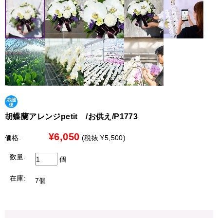
対象商品：鉢物の胡蝶蘭（大輪胡蝶蘭・彩華のワルツ・特
連日の猛暑により、品質保持が困難なため、下記地域への
注胡蝶蘭・中輪・ミニ胡蝶蘭）
お届けを一時的に見送らせていただきます。
お客様にはご迷惑をおかけし大変申し訳ございませんが、
■クーポンのご利用方法■
何卒ご理解賜りますようお願い申し上げます。
1.商品を選んでカートへ
2.クーポン利用欄へ【hananohi20】と入力し適用を押す
【配送停止の地域】
3.購入手続きへ
北海道（札幌市を除く）
●北海道（札幌市限定）への配送について
※こちらのクーポンは会員様限定となります。
最短で７日後から承れます。別途￥3,300の配送料金がかか
hananohi20
ります。
クーポンコードをコピー＞＞
※時間指定は出来ません
胡蝶蘭アレンジpetit /お供え/P1773
【限定商品のみ配送可能地域】
¥6,050
価格:
(税抜 ¥5,500)
中国地方、四国地方、九州地方
●中国地方、四国地方、九州地方への配送について
数量:
個
以下の商品限定で配送を承れます。
在庫:
7個
白大輪胡蝶蘭 3本立ち42輪程度（つぼみ数含む）
白大輪胡蝶蘭 ３本立ち45輪程度（つぼみ数含む）
白大輪胡蝶蘭 ５本立ち70輪程度（つぼみ数含む）
白大輪胡蝶蘭 ５本立ち75輪程度（つぼみ数含む）