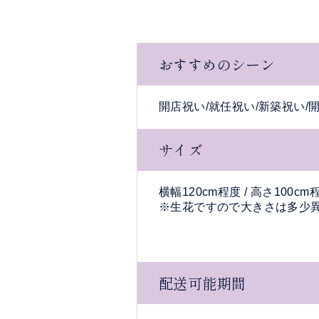
誕
生
日
おすすめのシーン
長
寿
開店祝い/就任祝い/新築祝い/
卒
業、
サイズ
入
学
横幅120cm程度 / 高さ100
ク
※生花ですので大きさは多少
リ
ス
マ
ス
配送可能期間
花