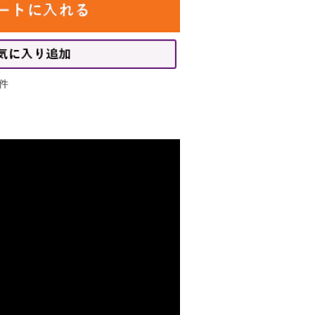
み数含む）
すが、気温により変更になる場合もご
・花束）はご注文頂けます。
件
も、急ぎのご注文ではない場合に
ることをおすすめいたします。
から配送の時期をご相談をさせて
さい。
いいたします。