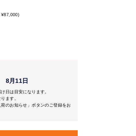
）
ざいませんが、何卒ご理解賜りま
蘭・彩華のワルツ・特注胡蝶蘭・
¥87,000)
20】と入力し適用を押す
0の配送料金がかかります。
8月11日
nohi20
について
届け日は目安になります。
なります。
入荷のお知らせ」ボタンのご登録をお
数含む）
み数含む）
み数含む）