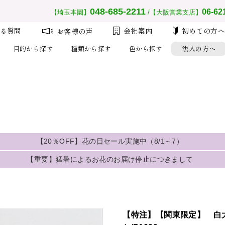
__MEMBER_LASTNAME__
会員ランク：
__MEMBER_RANK_NAME__
048-685-2211
06-62
【埼玉本園】
/【大阪営業支店】
る質問
会社案内
初めての方
お客様の声
目的から探す
種類から探す
色から探す
法人の方へ
注文
設
【20％OFF】花の日セール実施中（8/1～7）
大量注
【重要】猛暑によるお花のお届け停止につきまして
初め
人気の鉢物胡蝶蘭全品、期間限定で「
数量限定のため無くなり次第終了と
2026年7月13日
ください。
連日の猛暑により、品質保持が困難なため
【特注】【関東限定】 白大
見送らせていただきます。