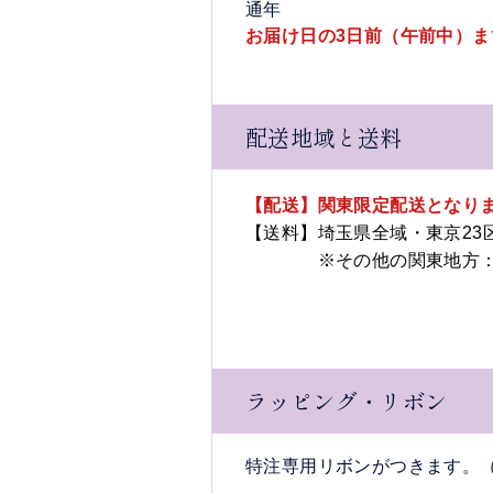
の
通年
日
お届け日の3日前（午前中）
お
正
配送地域と送料
月
【配送】関東限定配送となり
【送料】埼玉県全域・東京2
※その他の関東地方：事
ラッピング・リボン
特注専用リボンがつきます。