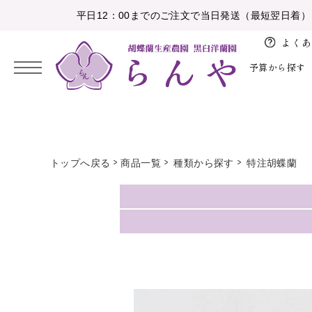
平日12：00までのご注文で当日発送（最短翌日着）
よくあ
予算から探す
2026/08
開
バ
お
花
日
月
火
水
木
金
土
店、
レ
盆
育
5,000円未満
お祝い
大輪胡蝶蘭
白
納期・配送
胡蝶蘭の鉢植え
トップへ戻る
商品一覧
種類から探す
特注胡蝶蘭
開
ン
1
お
業、
タ
10,000円未満
感謝の気持ちを伝える
中輪、ミニ胡蝶蘭
ピンク
注文方法について
アレンジメント
2
3
4
5
6
7
8
彼
開
イ
岸
15,000円未満
お供え
特注胡蝶蘭
白赤
設置の導入事例
花束
9
10
11
12
13
14
15
院
ン
お
16
17
18
19
20
21
22
20,000円未満
花育
彩華のワルツ
その他色物
大量注文のとりまとめ
植替えセット
ホ
祝
ワ
23
24
25
26
27
28
29
い
30,000円未満
アレンジメント
初めて胡蝶蘭ガイド
苗
イ
30
31
就
ト