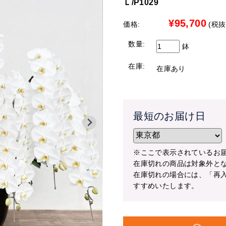
Ｌ/P1029
期間：8月1日（土）～8月7日（金
お客様にはご迷惑をおかけし大変申し訳ご
対象商品：鉢物の胡蝶蘭（大輪胡蝶
¥95,700
価格:
(税抜 
すようお願い申し上げます。
中輪・ミニ胡蝶蘭）
数量:
鉢
【配送停止の地域】
■クーポンのご利用方法■
北海道（札幌市を除く）
在庫:
在庫あり
1.商品を選んでカートへ
●北海道（札幌市限定）への配送について
2.クーポン利用欄へ【hananohi
最短で７日後から承れます。別途￥3,30
3.購入手続きへ
※時間指定は出来ません
【限定商品のみ配送可能地域】
最短のお届け日
※こちらのクーポンは会員様限定となります。
hana
クーポンコードをコピー＞＞
中国地方、四国地方、九州地方
●中国地方、四国地方、九州地方への配送
※ここで表示されているお
在庫切れの商品は対象外と
以下の商品限定で配送を承れます。
在庫切れの場合には、「再
すすめいたします。
白大輪胡蝶蘭 3本立ち42輪程度（つぼみ
白大輪胡蝶蘭 ３本立ち45輪程度（つぼ
白大輪胡蝶蘭 ５本立ち70輪程度（つぼ