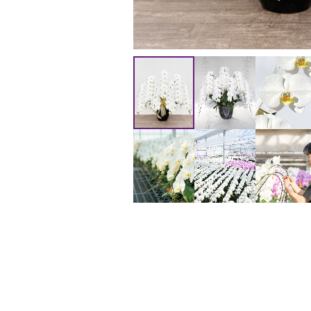
敬
上
老
場
の
日
移
転
選
挙
叙
勲
新
築
結
婚、
出
産