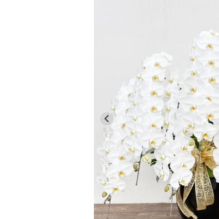
50,000円未満
花束
任、
デ
■
...今日
栄
ー
50,000円以上
スタンド花
■
...休業日
転
母
お
植え替え資材
の
祝
日
い
苗
2026/09
父
退
マンゴー
の
職
日
月
火
水
木
金
土
日
化粧品
お
1
2
3
4
5
祝
お
い
6
7
8
9
10
11
12
中
元
13
14
15
16
17
18
19
周
年
20
21
22
23
24
25
26
お
お
歳
27
28
29
30
祝
暮
い
■
...休業日