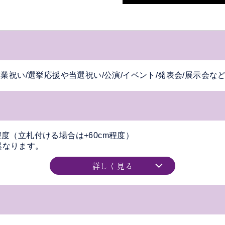
開業祝い/選挙応援や当選祝い/公演/イベント/発表会/展示会な
cm程度（立札付ける場合は+60cm程度）
異なります。
詳しく見る