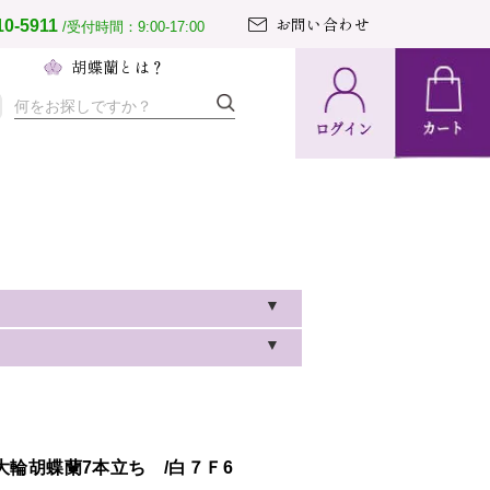
お問い合わせ
10-5911
/受付時間：9:00-17:00
へ
胡蝶蘭とは？
納期・配送
方法について
置の導入事例
文のとりまとめ
て胡蝶蘭ガイド
20％OFF」にて販売中です。
なります。この機会に是非ご利用
、下記地域へのお届けを一時的に
輪胡蝶蘭7本立ち /白７Ｆ6