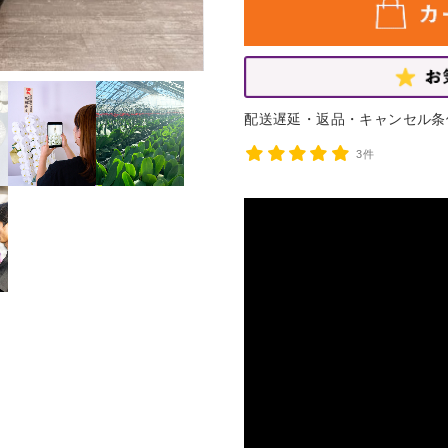
白大輪胡蝶蘭 ５本立ち75輪程度（つぼ
※10月1日頃より再開を予定しておりま
ざいます。予めご了承ください。
※尚、クール便対応商品（アレンジメント
配送遅延・返品・キャンセル条
【配送停止の可能性にある地域】
3件
配送停止の地域以外すべて
停止の可能性がある地域へのお届けの場合
は、なるべく気温が高い日を避けて配送す
天候・気温などを確認させて頂き、こちら
頂く場合もございますので予めご了承くだ
ご心配な方は事前にご相談ください。
TEL:048-685-2211(平日9-17時)
ご迷惑をお掛けいたしますが、宜しくお願