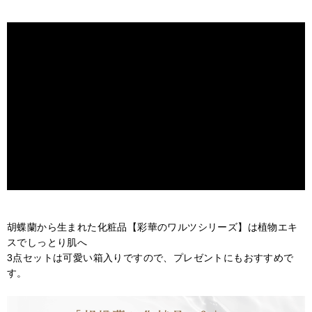
※10月1日頃より再開を予定しておりますが、気温により変
更になる場合もございます。予めご了承ください。
※尚、クール便対応商品（アレンジメント・花束）はご注
文頂けます。
【配送停止の可能性にある地域】
配送停止の地域以外すべて
停止の可能性がある地域へのお届けの場合も、急ぎのご注
文ではない場合には、なるべく気温が高い日を避けて配送
することをおすすめいたします。
天候・気温などを確認させて頂き、こちらから配送の時期
をご相談をさせて頂く場合もございますので予めご了承く
ださい。
胡蝶蘭から生まれた化粧品【彩華のワルツシリーズ】は植物エキ
ご心配な方は事前にご相談ください。
スでしっとり肌へ
TEL:048-685-2211(平日9-17時)
3点セットは可愛い箱入りですので、プレゼントにもおすすめで
ご迷惑をお掛けいたしますが、宜しくお願いいたします。
す。