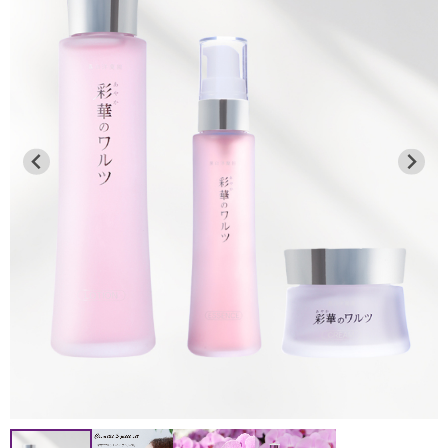
●通常商品（胡蝶蘭の鉢物等）
8月12日 お昼12：00迄
2026年7月13日
→ 8月13～16日を含む全ての日時指定が可能です。
連日の猛暑により、品質保持が困難なため、下記地域への
8月12日 お昼12：00以降
お届けを一時的に見送らせていただきます。