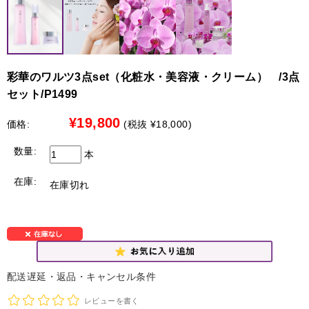
→ 最短お届けは8月18日（遠方19日）となります。
お客様にはご迷惑をおかけし大変申し訳ございませんが、
何卒ご理解賜りますようお願い申し上げます。
●彩華のワルツ・特注・アレンジ・花束
8月10日 お昼12：00迄
【配送停止の地域】
→ 8月13～16日を含む全ての日時指定が可能です。
北海道（札幌市を除く）
彩華のワルツ3点set（化粧水・美容液・クリーム） /3点
●北海道（札幌市限定）への配送について
セット/P1499
8月10日 お昼12：00以降
最短で７日後から承れます。別途￥3,300の配送料金がかか
→ 最短お届けは8月20日（遠方21日）となります。
ります。
¥19,800
価格:
(税抜 ¥18,000)
※時間指定は出来ません
【限定商品のみ配送可能地域】
数量:
本
詳しくは、各商品ページ内に記載の「最短のお届け日」を
参考にしてください。
中国地方、四国地方、九州地方
在庫:
在庫切れ
ご迷惑をお掛け致しますが、宜しくお願いいたします。
●中国地方、四国地方、九州地方への配送について
以下の商品限定で配送を承れます。
白大輪胡蝶蘭 3本立ち42輪程度（つぼみ数含む）
白大輪胡蝶蘭 ３本立ち45輪程度（つぼみ数含む）
白大輪胡蝶蘭 ５本立ち70輪程度（つぼみ数含む）
配送遅延・返品・キャンセル条件
白大輪胡蝶蘭 ５本立ち75輪程度（つぼみ数含む）
レビューを書く