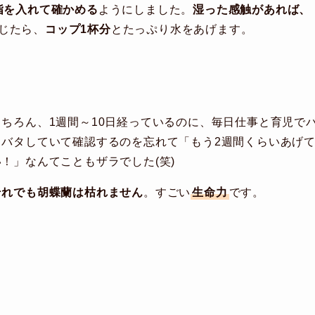
指を入れて確かめる
ようにしました。
湿った感触があれば、
じたら、
コップ1杯分
とたっぷり水をあげます。
もちろん、1週間～10日経っているのに、毎日仕事と育児で
タバタしていて確認するのを忘れて「もう2週間くらいあげ
い！」なんてこともザラでした(笑)
それでも胡蝶蘭は枯れません
。すごい
生命力
です。