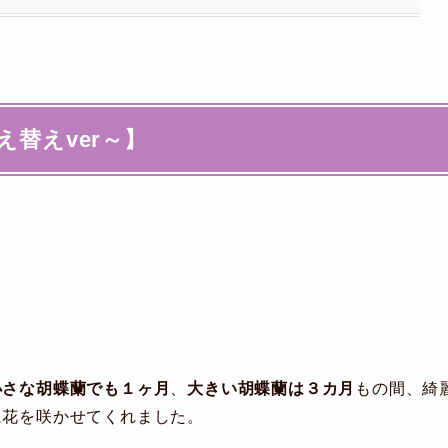
替えver～】
。
小さな胡蝶蘭でも１ヶ月
、
大きい胡蝶蘭は３カ月
もの間、綺
に花を咲かせてくれました。