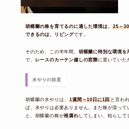
胡蝶蘭の株を育てるのに適した環境は、
25～3
できるのは、リビング
です。
そのため、この半年間、
胡蝶蘭に特別な環境を
で、
レースのカーテン越しの窓際
に置いていた
水やりの頻度
胡蝶蘭の水やりは、
1週間～10日に1回
と言わ
ば、水やりは必要ありません。まだ株が湿って
と、胡蝶蘭の株が
根腐れ
してしまい、枯らして