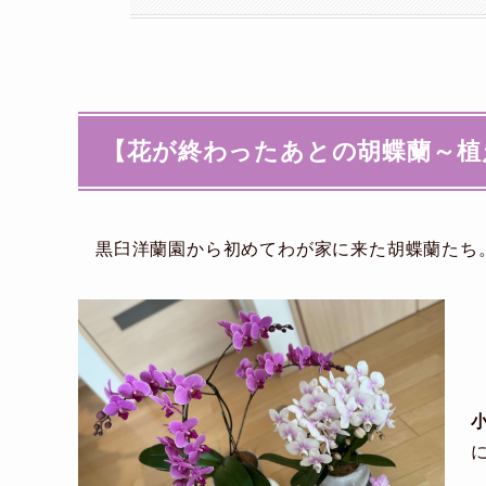
【花が終わったあとの胡蝶蘭～植え
黒臼洋蘭園から初めてわが家に来た胡蝶蘭たち