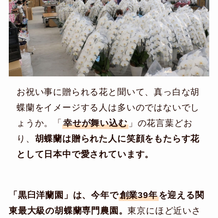
お祝い事に贈られる花と聞いて、真っ白な胡
蝶蘭をイメージする人は多いのではないでし
ょうか。「
幸せが舞い込む
」の花言葉どお
り、
胡蝶蘭は贈られた人に笑顔をもたらす花
として日本中で愛されています。
「黒臼洋蘭園」は、今年で
創業39年
を迎える関
東最大級の胡蝶蘭専門農園。
東京にほど近いさ