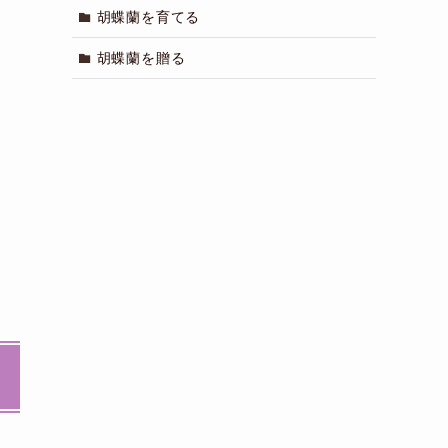
胡蝶蘭を育てる
胡蝶蘭を贈る
化