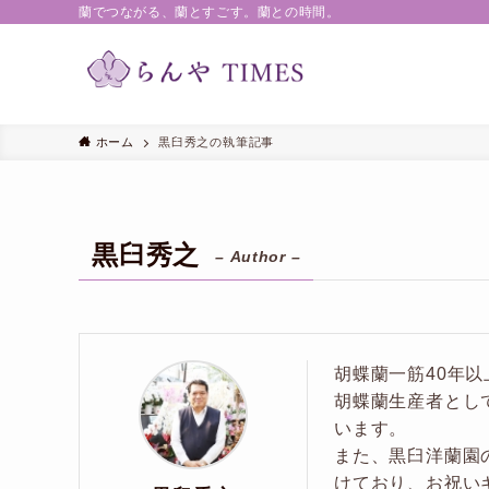
蘭でつながる、蘭とすごす。蘭との時間。
ホーム
黒臼秀之の執筆記事
黒臼秀之
– Author –
胡蝶蘭一筋40年
胡蝶蘭生産者とし
います。
また、黒臼洋蘭園
けており、お祝い