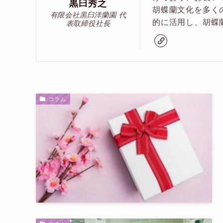
黒臼秀之
胡蝶蘭文化を多く
有限会社黒臼洋蘭園 代
的に活用し、胡蝶
表取締役社長
コラム