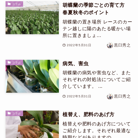
胡蝶蘭の季節ごとの育て方
コラム
春夏秋冬のポイント
胡蝶蘭の置き場所 レースのカー
テン越しに陽のあたる暖かい場
所に置きましょ...
黒臼秀之
2022年5月31日
病気、害虫
コラム
胡蝶蘭の病気や害虫など、また
それぞれの対処法についてご紹
介しています。 ...
黒臼秀之
2022年5月31日
植替え、肥料のあげ方
コラム
植替えや肥料のあげ方について
ご紹介します。それぞれ最適な
時期などがありますの...