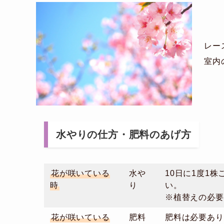
レー
室内
水やりの仕方・肥料のあげ方
花が咲いている
水や
10日に1度1
時
り
い。
※植替えの必要
花が咲いている
肥料
肥料は必要あり