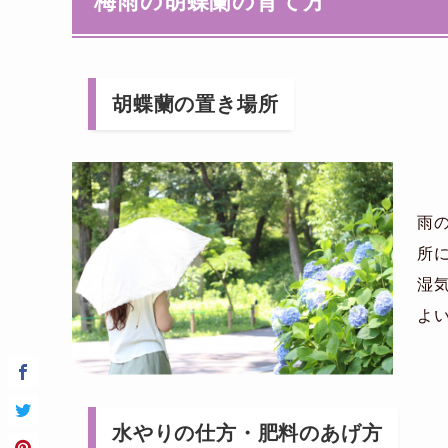
梅雨の胡蝶蘭の育て方
胡蝶蘭の置き場所
雨
所
湿
よ
水やりの仕方・肥料のあげ方