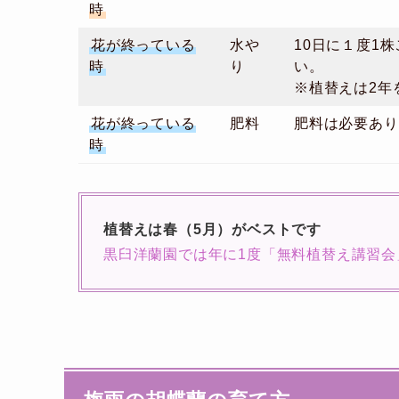
時
花が終っている
水や
10日に１度1
時
り
い。
※植替えは2年
花が終っている
肥料
肥料は必要あり
時
植替えは春（5月）がベストです
黒臼洋蘭園では年に1度「無料植替え講習会