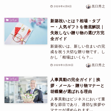
黒臼秀之
2026年4月9日
新築祝いとは？相場・タブ
コラム
ー・人気ギフトを徹底解説｜
失敗しない贈り物の選び方完
全ガイド
新築祝いは、新しい住まいの完
成を祝う大切な贈り物です。し
かし「相場はいくら？...
黒臼秀之
2026年3月28日
人事異動の完全ガイド｜挨
コラム
拶・メール・贈り物マナーと
胡蝶蘭が選ばれる理由
人事異動はビジネスにおいて重
要な節目であり、適切な挨拶や
マナーが求められます...