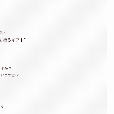
祝い
を贈るギフト”
ト
ですか？
ていますか？
？
」
より