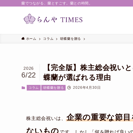
蘭でつながる、蘭とすごす。蘭との時間。
ホーム
コラム
胡蝶蘭を贈る
【完全版】株主総会祝い
2026
6/22
蝶蘭が選ばれる理由
2026年4月30日
コラム
胡蝶蘭を贈る
企業の重要な節目
株主総会祝いは、
ないもの
です。しかし「何を贈れば良い