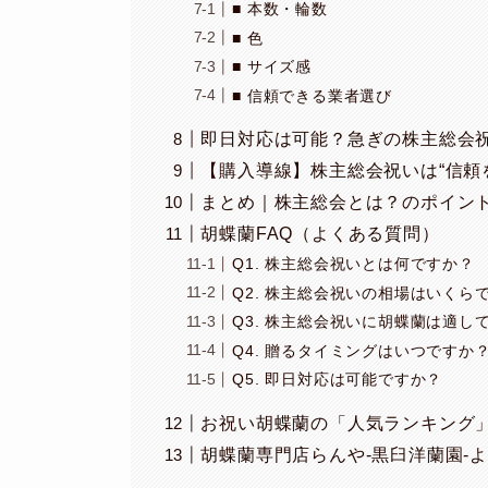
■ 本数・輪数
■ 色
■ サイズ感
■ 信頼できる業者選び
即日対応は可能？急ぎの株主総会
【購入導線】株主総会祝いは“信頼
まとめ｜株主総会とは？のポイン
胡蝶蘭FAQ（よくある質問）
Q1. 株主総会祝いとは何ですか？
Q2. 株主総会祝いの相場はいくら
Q3. 株主総会祝いに胡蝶蘭は適し
Q4. 贈るタイミングはいつですか
Q5. 即日対応は可能ですか？
お祝い胡蝶蘭の「人気ランキング
胡蝶蘭専門店らんや-黒臼洋蘭園-