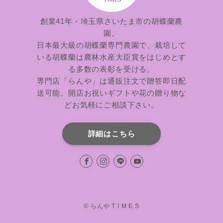
創業41年・埼玉県さいたま市の胡蝶蘭農
園。
日本最大級の胡蝶蘭専門農園で、栽培して
いる胡蝶蘭は農林水産大臣賞をはじめとす
る多数の表彰を受ける。
専門店「らんや」は通販注文で贈答即日配
送可能。開店お祝いギフトや花の贈り物な
どお気軽にご相談下さい。
詳細はこちら
©
らんや T I M E S