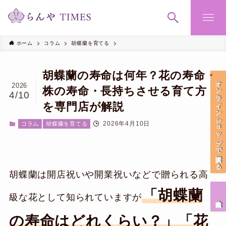
ホーム
コラム
胡蝶蘭を育てる
胡蝶蘭の寿命は何年？花の寿命・
オンラインショップで購入する
2026
株の寿命・長持ちさせる育て方
4/10
を専門店が解説
2026年4月10日
コラム
胡蝶蘭を育てる
胡蝶蘭は開店祝いや開業祝いなどで贈られる高
「胡蝶蘭
級な花として知られていますが
会社案内
の寿命はどれくらい？」「花