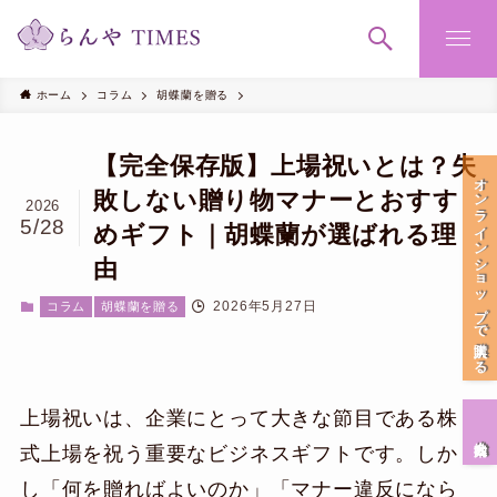
ホーム
コラム
胡蝶蘭を贈る
【完全保存版】上場祝いとは？失
オンラインショップで購入する
敗しない贈り物マナーとおすす
2026
5/28
めギフト｜胡蝶蘭が選ばれる理
由
2026年5月27日
コラム
胡蝶蘭を贈る
上場祝いは、企業にとって大きな節目である株
会社案内
式上場を祝う重要なビジネスギフトです。しか
し「何を贈ればよいのか」「マナー違反になら