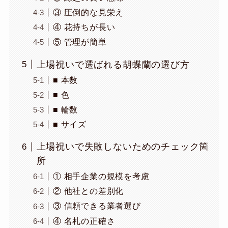
③ 圧倒的な見栄え
④ 花持ちが長い
⑤ 管理が簡単
上場祝いで選ばれる胡蝶蘭の選び方
■ 本数
■ 色
■ 輪数
■ サイズ
上場祝いで失敗しないためのチェック箇
所
① 相手企業の規模を考慮
② 他社との差別化
③ 信頼できる業者選び
④ 名札の正確さ