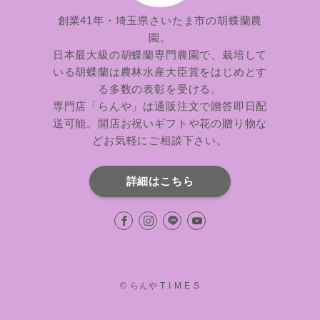
創業41年・埼玉県さいたま市の胡蝶蘭農
園。
日本最大級の胡蝶蘭専門農園で、栽培して
いる胡蝶蘭は農林水産大臣賞をはじめとす
る多数の表彰を受ける。
専門店「らんや」は通販注文で贈答即日配
送可能。開店お祝いギフトや花の贈り物な
どお気軽にご相談下さい。
詳細はこちら
©
らんや T I M E S