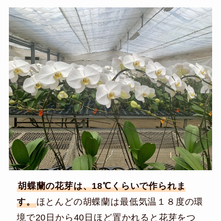
胡蝶蘭の花芽は、18℃くらいで作られま
す。
ほとんどの胡蝶蘭は最低気温１８度の環
境で20日から40日ほど置かれると花芽をつ