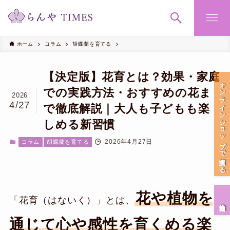
ホーム
コラム
胡蝶蘭を育てる
【決定版】花育とは？効果・家庭
オンラインショップで購入する
での実践方法・おすすめの花ま
2026
4/27
で徹底解説｜大人も子どもも楽
しめる新習慣
2026年4月27日
コラム
胡蝶蘭を育てる
花や植物を
「花育（はないく）」とは、
会社案内
通じて心や感性を育くめる楽