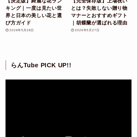
【決定版】綺麗な花ラン
【完全保存版】上場祝い
キング｜一度は見たい世
とは？失敗しない贈り物
界と日本の美しい花と選
マナーとおすすめギフト
び方ガイド
｜胡蝶蘭が選ばれる理由
2026年5月28日
2026年5月27日
らんTube PICK UP!!
動
画
プ
レ
ー
ヤ
ー