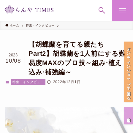
ホーム
特集・インタビュー
【胡蝶蘭を育てる親たち
オンラインショップで購入する
Part2】胡蝶蘭を1人前にする難
2023
10/08
易度MAXのプロ技～組み·植え
込み·補強編～
2022年12月1日
特集・インタビュー
会社案内