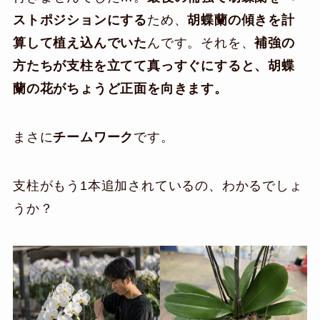
ストポジションにする
ため、
胡蝶蘭の傾きを計
算して植え込んでいた
んです。それを、
補強の
方たちが支柱を立てて真っすぐにすると、胡蝶
蘭の花がちょうど正面を向きます。
まさに
チームワーク
です。
支柱がもう1本追加されているの、わかるでしょ
うか？