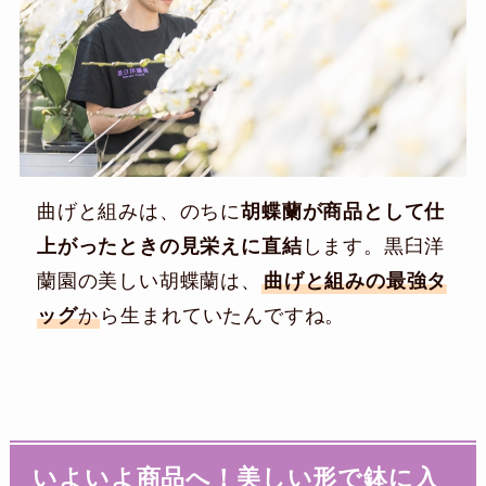
曲げと組みは、のちに
胡蝶蘭が商品として仕
上がったときの見栄えに直結
します。黒臼洋
蘭園の美しい胡蝶蘭は、
曲げと組みの最強タ
ッグ
か
ら生まれていたんですね。
いよいよ商品へ！美しい形で鉢に入