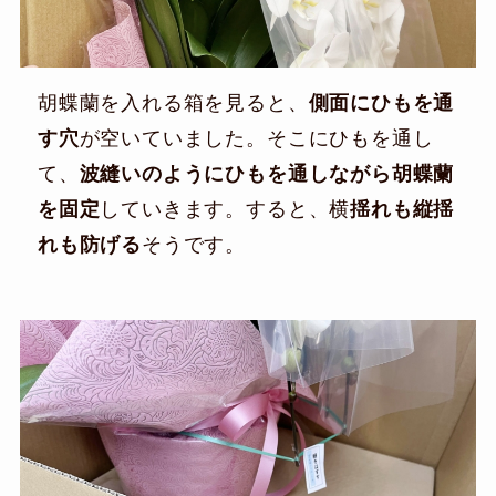
胡蝶蘭を入れる箱を見ると、
側面にひもを通
す穴
が空いていました。そこにひもを通し
て、
波縫いのようにひもを通しながら胡蝶蘭
を固定
していきます。すると、横
揺れも縦揺
れも防げる
そうです。