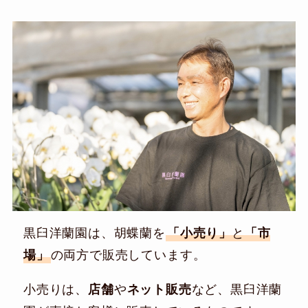
黒臼洋蘭園は、胡蝶蘭を
「小売り」
と
「市
場」
の両方で販売しています。
小売りは、
店舗
や
ネット販売
など、黒臼洋蘭