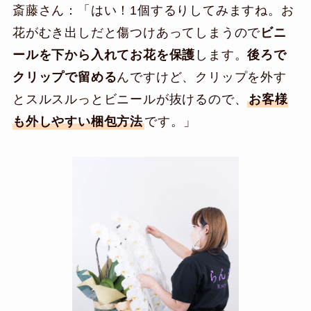
斎藤さん：「はい！1個するりしてみますね。お
花がむき出しだと傷つけあってしまうので
ビニ
ールを下から入れてお花を保護
します。
後ろで
クリップで留める
んですけど、クリップを外す
とスルスルっとビニールが抜けるので、
お客様
も外しやすい梱包方法
です。」