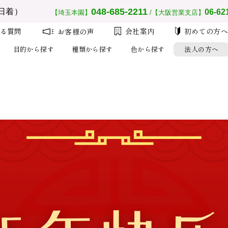
__MEMBER_LASTNAME__
会員ランク：
__MEMBER_RANK_NAME__
048-685-2211
日着）
06-62
【埼玉本園】
/【大阪営業支店】
る質問
会社案内
初めての方
お客様の声
目的から探す
種類から探す
色から探す
法人の方へ
注文
設
大量注
初め