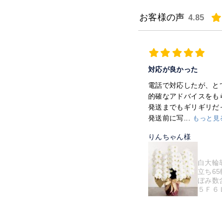
お客様の声
4.85
対応が良かった
電話で対応したが、と
的確なアドバイスをも
発送までもギリギリだ
発送前に写...
もっと見
りんちゃん様
白大輪
立ち6
ぼみ数
５Ｆ６Ｌ