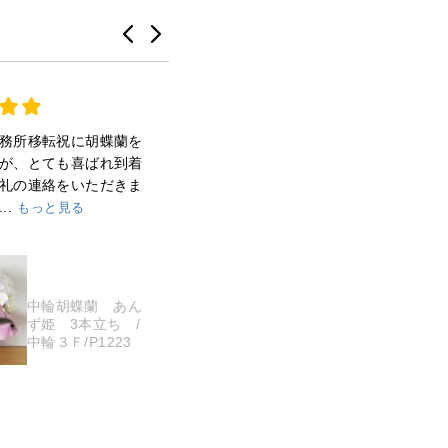
務所移転祝に胡蝶蘭を
見栄えも良く、とても素敵です。
が、とても喜ばれ到着
梱包も丁寧で、大変満足しまし
礼の連絡をいただきま
た。
..
もっと見る
また何かありましたら、お願いす
る...
もっと見る
にゃんたん様
中輪胡蝶蘭 あん
ず姫 3本立ち /
【お供え専用】白
中輪３Ｆ/P1223
大輪胡蝶蘭2本立
ち22輪程度（つぼ
み数含む） /白２
Ｆ４Ｌ/P1009