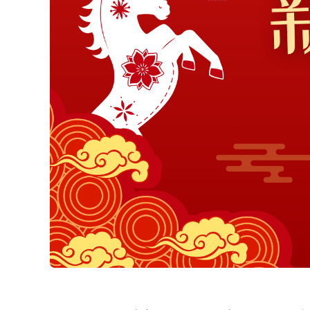
50,000円未満
花束
任、
デ
■
...今日
栄
ー
50,000円以上
スタンド花
■
...休業日
転
母
お
植え替え資材
の
祝
日
い
苗
2026/09
父
退
マンゴー
の
職
日
月
火
水
木
金
土
日
化粧品
お
1
2
3
4
5
祝
お
い
6
7
8
9
10
11
12
中
元
13
14
15
16
17
18
19
周
年
20
21
22
23
24
25
26
お
お
歳
27
28
29
30
祝
暮
い
■
...休業日