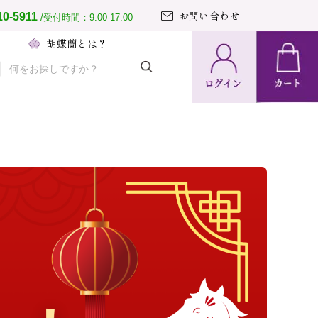
お問い合わせ
10-5911
/受付時間：9:00-17:00
へ
胡蝶蘭とは？
納期・配送
方法について
置の導入事例
文のとりまとめ
て胡蝶蘭ガイド