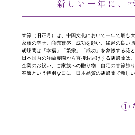
敬
新しい一年に、幸
上
老
場
の
日
移
転
春節（旧正月）は、中国文化において一年で最も
家族の幸せ、商売繁盛、成功を願い、縁起の良い
選
挙
胡蝶蘭は「幸福」「繁栄」「成功」を象徴する花
日本国内の洋蘭農園から直接お届けする胡蝶蘭は
叙
企業のお祝い、ご家族への贈り物、自宅の春節飾
勲
春節という特別な日に、日本品質の胡蝶蘭で新し
新
築
①
結
婚、
出
産