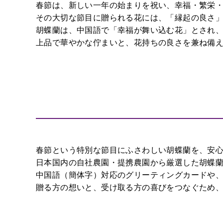
春節は、新しい一年の始まりを祝い、幸福・繁栄
誕
その大切な節目に贈られる花には、「縁起の良さ
生
胡蝶蘭は、中国語で「幸福が舞い込む花」とされ
日
上品で華やかな佇まいと、花持ちの良さを兼ね備
長
寿
卒
業、
入
学
ク
春節という特別な節目にふさわしい胡蝶蘭を、安
リ
日本国内の自社農園・提携農園から厳選した胡蝶
ス
中国語（簡体字）対応のグリーティングカードや
マ
贈る方の想いと、受け取る方の喜びをつなぐため
ス
花