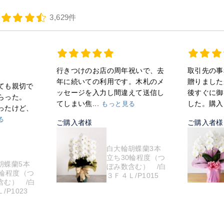
3,629件
行きつけのお店の周年祝いで、去
取引先の事
年に続いての利用です。木札のメ
贈りました
ても親切で
ッセージを入力し間違えて送信し
後すぐに御
らった。
てしまい焦...
した。購入.
もっと見る
ったけど、
る
ご購入者様
ご購入者様
白大輪胡蝶蘭3本
立ち30輪程度（つ
胡蝶蘭5本
ぼみ数含む） /白
5輪程度（つ
３Ｆ４Ｌ/P1015
含む） /白
/P1023