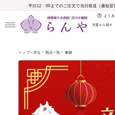
平日12：00までのご注文で当日発送（最短翌
よくあ
予算から探す
2026/08
開
バ
お
花
トップへ戻る
商品一覧
春節
日
月
火
水
木
金
土
店、
レ
盆
育
5,000円未満
お祝い
大輪胡蝶蘭
白
納期・配送
胡蝶蘭の鉢植え
開
ン
1
お
業、
タ
10,000円未満
感謝の気持ちを伝える
中輪、ミニ胡蝶蘭
ピンク
注文方法について
アレンジメント
2
3
4
5
6
7
8
彼
開
イ
岸
15,000円未満
お供え
特注胡蝶蘭
白赤
設置の導入事例
花束
9
10
11
12
13
14
15
院
ン
お
16
17
18
19
20
21
22
20,000円未満
花育
彩華のワルツ
その他色物
大量注文のとりまとめ
植替えセット
ホ
祝
ワ
23
24
25
26
27
28
29
い
30,000円未満
アレンジメント
初めて胡蝶蘭ガイド
苗
イ
30
31
就
ト