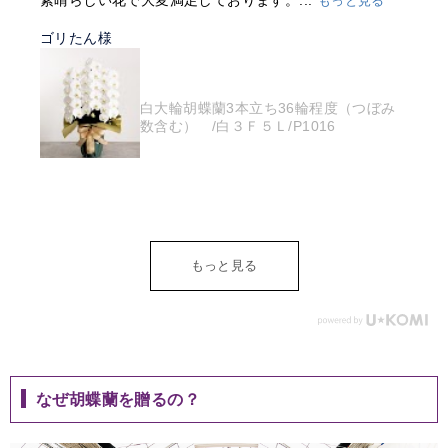
素晴らしい花で大変満足しております。...
もっと見る
ゴリたん様
白大輪胡蝶蘭3本立ち36輪程度（つぼみ
数含む） /白３Ｆ５Ｌ/P1016
もっと見る
なぜ胡蝶蘭を贈るの？