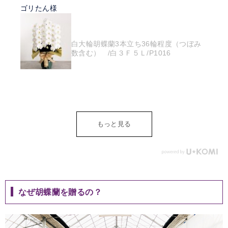
ゴリたん様
白大輪胡蝶蘭3本立ち36輪程度（つぼみ
数含む） /白３Ｆ５Ｌ/P1016
もっと見る
なぜ胡蝶蘭を贈るの？