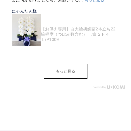
また何かありましたら、お願いする...
もっと見る
にゃんたん様
【お供え専用】白大輪胡蝶蘭2本立ち22
輪程度（つぼみ数含む） /白２Ｆ４
Ｌ/P1009
もっと見る