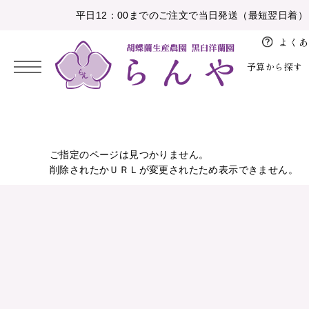
平日12：00までのご注文で当日発送（最短翌日着）
よくあ
予算から探す
2026/08
開
バ
お
花
日
月
火
水
木
金
土
店、
レ
盆
育
ご指定のページは見つかりません。
5,000円未満
お祝い
大輪胡蝶蘭
白
納期・配送
胡蝶蘭の鉢植え
削除されたかＵＲＬが変更されたため表示できません。
開
ン
1
お
業、
タ
10,000円未満
感謝の気持ちを伝える
中輪、ミニ胡蝶蘭
ピンク
注文方法について
アレンジメント
2
3
4
5
6
7
8
彼
開
イ
岸
15,000円未満
お供え
特注胡蝶蘭
白赤
設置の導入事例
花束
9
10
11
12
13
14
15
院
ン
お
16
17
18
19
20
21
22
20,000円未満
花育
彩華のワルツ
その他色物
大量注文のとりまとめ
植替えセット
ホ
祝
ワ
23
24
25
26
27
28
29
い
30,000円未満
アレンジメント
初めて胡蝶蘭ガイド
苗
イ
30
31
就
ト