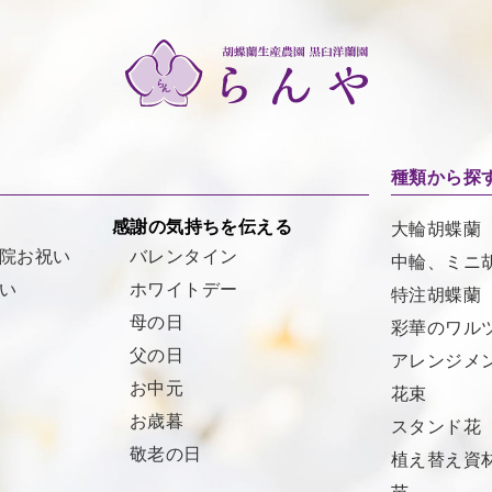
種類から探
感謝の気持ちを伝える
大輪胡蝶蘭
院お祝い
バレンタイン
中輪、ミニ
い
ホワイトデー
特注胡蝶蘭
母の日
彩華のワル
父の日
アレンジメ
お中元
花束
お歳暮
スタンド花
敬老の日
植え替え資