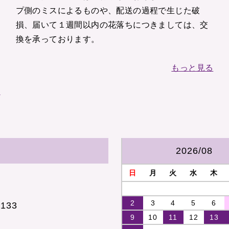
プ側のミスによるものや、配送の過程で生じた破
損、届いて１週間以内の花落ちにつきましては、交
換を承っております。
。
もっと見る
る
2026/08
日
月
火
水
木
2
3
4
5
6
133
9
10
11
12
13