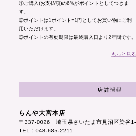
①ご購入(お支払額)の6%がポイントとしてつきま
誕
生
す。
日
②ポイントは1ポイント=1円としてお買い物にご利
用いただけます。
長
③ポイントの有効期限は最終購入日より2年間です
寿
卒
もっと見
業、
入
学
店舗情報
ク
リ
ス
マ
らんや大宮本店
ス
〒337-0026 埼玉県さいたま市見沼区染谷1-
TEL：048-685-2211
花