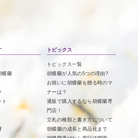
す
トピックス
トピックス一覧
胡蝶蘭
胡蝶蘭が人気の5つの理由?
お祝いに胡蝶蘭を贈る時のマ
ツ
ナーは？
ント
通販で購入するなら胡蝶蘭専
門店！
立札の種類と書き方について
材
胡蝶蘭の成長と商品化まで