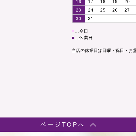
16
17
18
19
20
23
24
25
26
27
30
31
■
...今日
■
...休業日
当店の休業日は日曜・祝日・お
ページTOPへ