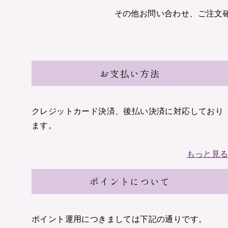
敬
上
老
その他お問い合わせ、ご注文確
場
の
日
移
転
お支払い方法
選
挙
叙
クレジットカード決済、後払い決済に対応しており
勲
ます。
新
もっと見
築
結
ポイントについて
婚、
出
産
ポイント運用につきましては下記の通りです。