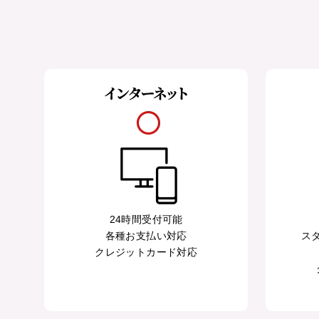
50,000円未満
花束
任、
デ
■
...今日
栄
ー
50,000円以上
スタンド花
■
...休業日
転
母
お
植え替え資材
の
祝
日
い
苗
2026/09
父
退
マンゴー
の
職
日
月
火
水
木
金
土
日
化粧品
お
1
2
3
4
5
祝
お
い
6
7
8
9
10
11
12
中
24時間受付可能
元
13
14
15
16
17
18
19
周
各種お支払い対応
ス
年
20
21
22
23
24
25
26
クレジットカード対応
お
お
歳
27
28
29
30
祝
暮
い
■
...休業日