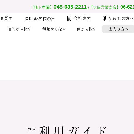
__MEMBER_LASTNAME__
会員ランク：
__MEMBER_RANK_NAME__
048-685-2211
06-62
【埼玉本園】
/【大阪営業支店】
る質問
会社案内
初めての方
お客様の声
目的から探す
種類から探す
色から探す
法人の方へ
注文
設
大量注
初め
ご利用ガイド