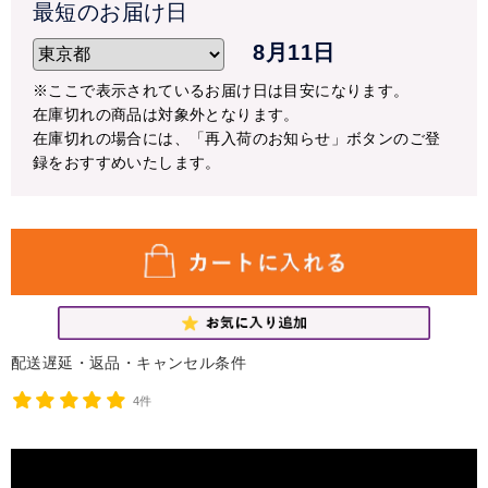
※10月1日頃より再開を予定しておりますが、気温により変
最短のお届け日
更になる場合もございます。予めご了承ください。
8月11日
※尚、クール便対応商品（アレンジメント・花束）はご注
文頂けます。
※ここで表示されているお届け日は目安になります。
在庫切れの商品は対象外となります。
【配送停止の可能性にある地域】
在庫切れの場合には、「再入荷のお知らせ」ボタンのご登
配送停止の地域以外すべて
録をおすすめいたします。
停止の可能性がある地域へのお届けの場合も、急ぎのご注
文ではない場合には、なるべく気温が高い日を避けて配送
することをおすすめいたします。
天候・気温などを確認させて頂き、こちらから配送の時期
をご相談をさせて頂く場合もございますので予めご了承く
ださい。
配送遅延・返品・キャンセル条件
ご心配な方は事前にご相談ください。
TEL:048-685-2211(平日9-17時)
4件
ご迷惑をお掛けいたしますが、宜しくお願いいたします。