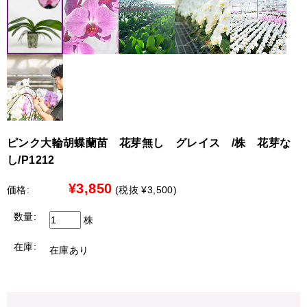
→ 最短お届けは8月18日（遠方19日）となります。
お客様にはご迷惑をおかけし大変申し訳ございませんが、
何卒ご理解賜りますようお願い申し上げます。
●彩華のワルツ・特注・アレンジ・花束
8月10日 お昼12：00迄
【配送停止の地域】
→ 8月13～16日を含む全ての日時指定が可能です。
北海道（札幌市を除く）
●北海道（札幌市限定）への配送について
8月10日 お昼12：00以降
最短で７日後から承れます。別途￥3,300の配送料金がかか
→ 最短お届けは8月20日（遠方21日）となります。
ります。
※時間指定は出来ません
ピンク大輪胡蝶蘭苗 花芽無し グレイス /株 花芽な
【限定商品のみ配送可能地域】
し/P1212
詳しくは、各商品ページ内に記載の「最短のお届け日」を
参考にしてください。
中国地方、四国地方、九州地方
¥3,850
価格:
(税抜 ¥3,500)
ご迷惑をお掛け致しますが、宜しくお願いいたします。
●中国地方、四国地方、九州地方への配送について
以下の商品限定で配送を承れます。
数量:
株
白大輪胡蝶蘭 3本立ち42輪程度（つぼみ数含む）
在庫:
在庫あり
白大輪胡蝶蘭 ３本立ち45輪程度（つぼみ数含む）
白大輪胡蝶蘭 ５本立ち70輪程度（つぼみ数含む）
白大輪胡蝶蘭 ５本立ち75輪程度（つぼみ数含む）