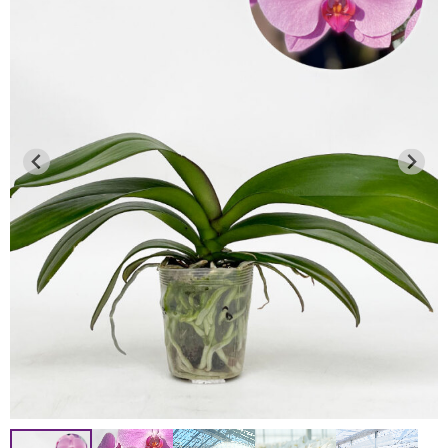
●通常商品（胡蝶蘭の鉢物等）
8月12日 お昼12：00迄
2026年7月13日
→ 8月13～16日を含む全ての日時指定が可能です。
連日の猛暑により、品質保持が困難なため、下記地域への
8月12日 お昼12：00以降
お届けを一時的に見送らせていただきます。