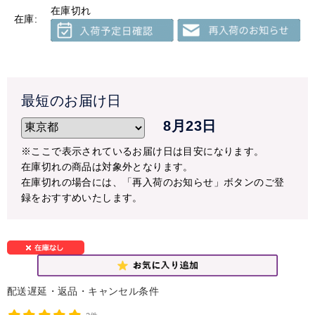
※10月1日頃より再開を予定しておりますが、気温により変
在庫切れ
在庫:
更になる場合もございます。予めご了承ください。
※尚、クール便対応商品（アレンジメント・花束）はご注
文頂けます。
【配送停止の可能性にある地域】
配送停止の地域以外すべて
最短のお届け日
8月23日
停止の可能性がある地域へのお届けの場合も、急ぎのご注
文ではない場合には、なるべく気温が高い日を避けて配送
※ここで表示されているお届け日は目安になります。
することをおすすめいたします。
在庫切れの商品は対象外となります。
天候・気温などを確認させて頂き、こちらから配送の時期
在庫切れの場合には、「再入荷のお知らせ」ボタンのご登
をご相談をさせて頂く場合もございますので予めご了承く
録をおすすめいたします。
ださい。
ご心配な方は事前にご相談ください。
TEL:048-685-2211(平日9-17時)
ご迷惑をお掛けいたしますが、宜しくお願いいたします。
配送遅延・返品・キャンセル条件