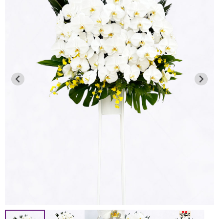
●通常商品（胡蝶蘭の鉢物等）
8月12日 お昼12：00迄
2026年7月13日
→ 8月13～16日を含む全ての日時指定が可能です。
連日の猛暑により、品質保持が困難なため、下記地域への
8月12日 お昼12：00以降
お届けを一時的に見送らせていただきます。