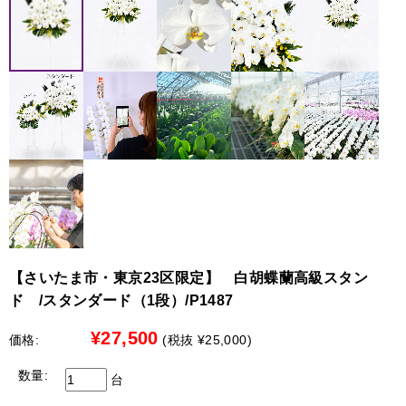
→ 最短お届けは8月18日（遠方19日）となります。
お客様にはご迷惑をおかけし大変申し訳ございませんが、
何卒ご理解賜りますようお願い申し上げます。
●彩華のワルツ・特注・アレンジ・花束
8月10日 お昼12：00迄
【配送停止の地域】
→ 8月13～16日を含む全ての日時指定が可能です。
北海道（札幌市を除く）
●北海道（札幌市限定）への配送について
8月10日 お昼12：00以降
最短で７日後から承れます。別途￥3,300の配送料金がかか
→ 最短お届けは8月20日（遠方21日）となります。
ります。
※時間指定は出来ません
【限定商品のみ配送可能地域】
詳しくは、各商品ページ内に記載の「最短のお届け日」を
参考にしてください。
中国地方、四国地方、九州地方
ご迷惑をお掛け致しますが、宜しくお願いいたします。
●中国地方、四国地方、九州地方への配送について
以下の商品限定で配送を承れます。
【さいたま市・東京23区限定】 白胡蝶蘭高級スタン
ド /スタンダード（1段）/P1487
白大輪胡蝶蘭 3本立ち42輪程度（つぼみ数含む）
白大輪胡蝶蘭 ３本立ち45輪程度（つぼみ数含む）
¥27,500
価格:
(税抜 ¥25,000)
白大輪胡蝶蘭 ５本立ち70輪程度（つぼみ数含む）
白大輪胡蝶蘭 ５本立ち75輪程度（つぼみ数含む）
数量:
台