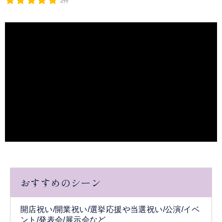
2件
おすすめのシーン
開店祝い/開業祝い/選挙応援や当選祝い/公演/イベ
ント/発表会/展示会など