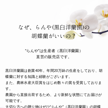
なぜ、らんや(黒臼洋蘭園)の
胡蝶蘭がいいの？
“らんや”は生産者（黒臼洋蘭園）
直営の販売店です。
黒臼洋蘭園は創業40年。年間20万鉢の生産をしており、胡
蝶蘭に対する知識と経験がございます。
また、農林水産大臣賞をはじめ数々の賞を受賞しておりま
す。
農園から直接出荷するため、より新鮮な状態にてお届けが
可能です。
大切な方への贈り物はぜひ“らんや”（黒臼洋蘭園）の胡蝶