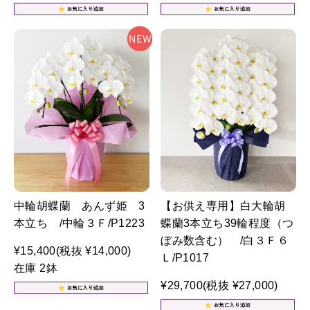
中輪胡蝶蘭 あんず姫 3
【お供え専用】白大輪胡
本立ち /中輪３Ｆ/P1223
蝶蘭3本立ち39輪程度（つ
ぼみ数含む） /白３Ｆ６
¥15,400
(税抜 ¥14,000)
Ｌ/P1017
在庫 2鉢
¥29,700
(税抜 ¥27,000)