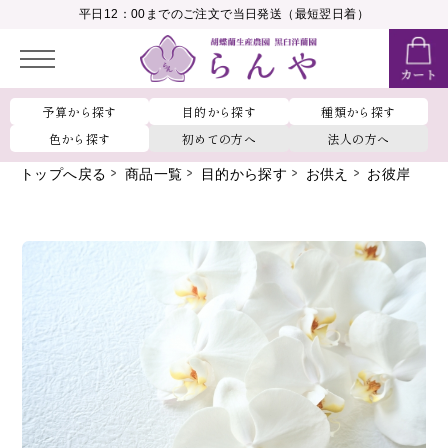
__MEMBER_LASTNAME__
平日12：00までのご注文で当日発送（最短翌日着）
会員ランク：
__MEMBER_RANK_NAME__
予算から探す
目的から探す
種類から探す
色から探す
初めての方へ
法人の方へ
トップへ戻る
商品一覧
目的から探す
お供え
お彼岸