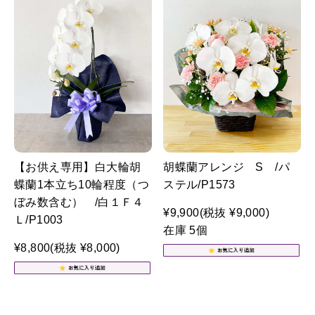
【お供え専用】白大輪胡
胡蝶蘭アレンジ S /パ
蝶蘭1本立ち10輪程度（つ
ステル/P1573
ぼみ数含む） /白１Ｆ４
¥9,900
(税抜 ¥9,000)
Ｌ/P1003
在庫 5個
¥8,800
(税抜 ¥8,000)