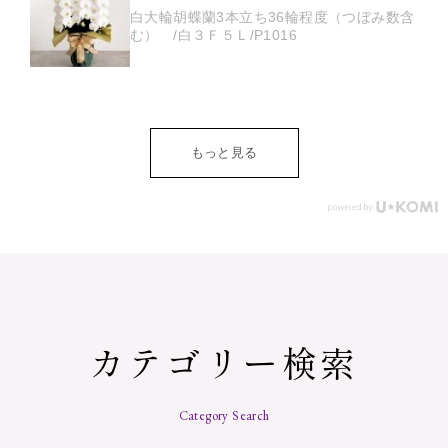
白大輪胡蝶蘭3本立ち36輪程度（つぼみ数含
む） /白３Ｆ５Ｌ/P1016
もっと見る
カテゴリー検索
Category Search