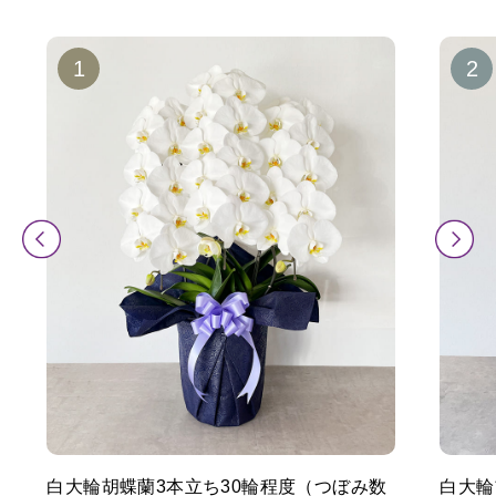
白大輪胡蝶蘭3本立ち30輪程度（つぼみ数
白大輪