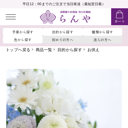
__MEMBER_LASTNAME__
平日12：00までのご注文で当日発送（最短翌日着）
会員ランク：
__MEMBER_RANK_NAME__
予算から探す
目的から探す
種類から探す
色から探す
初めての方へ
法人の方へ
トップへ戻る
商品一覧
目的から探す
お供え