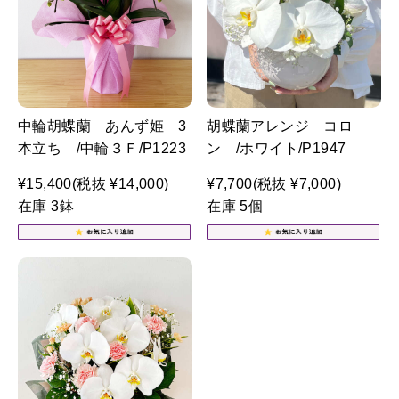
中輪胡蝶蘭 あんず姫 3
胡蝶蘭アレンジ コロ
本立ち /中輪３Ｆ/P1223
ン /ホワイト/P1947
¥15,400
(税抜 ¥14,000)
¥7,700
(税抜 ¥7,000)
在庫 3鉢
在庫 5個