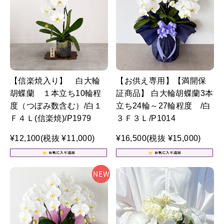
【信楽焼入り】 白大輪
【お供え専用】【満開保
胡蝶蘭 １本立ち10輪程
証商品】 白大輪胡蝶蘭3本
度（つぼみ数含む）/白１
立ち24輪～27輪程度 /白
Ｆ４Ｌ(信楽焼)/P1979
３Ｆ３Ｌ/P1014
¥12,100
(税抜 ¥11,000)
¥16,500
(税抜 ¥15,000)