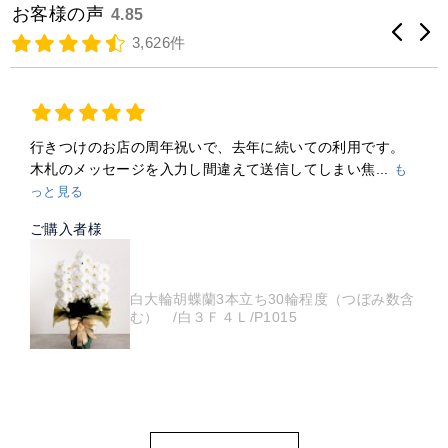
お客様の声
4.85
3,626件
行きつけのお店の周年祝いで、去年に続いての利用です。
木札のメッセージを入力し間違えて送信してしまい焦...
も
っと見る
ご購入者様
白大輪胡蝶蘭3本立ち30輪程度（つぼみ数含
む） /白３Ｆ４Ｌ/P1015