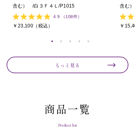
含む） /白３Ｆ４Ｌ/P1015
含む）
4.9 （108件）
￥23,100（税込）
￥15,
もっと見る
商品一覧
Product list