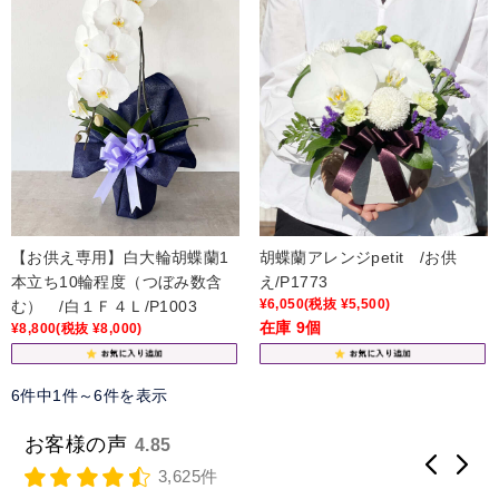
【お供え専用】白大輪胡蝶蘭1
胡蝶蘭アレンジpetit /お供
本立ち10輪程度（つぼみ数含
え/P1773
¥6,050
(税抜 ¥5,500)
む） /白１Ｆ４Ｌ/P1003
在庫 9個
¥8,800
(税抜 ¥8,000)
6件中1件～6件を表示
お客様の声
4.85
3,625件