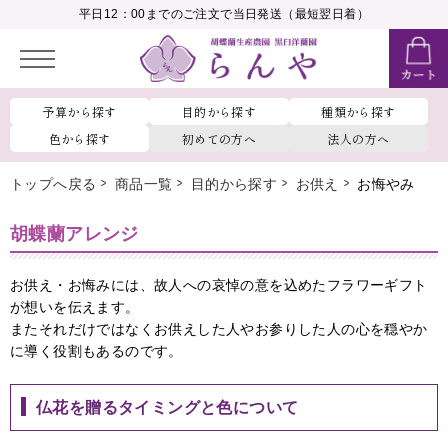
__MEMBER_LASTNAME__
平日12：00までのご注文で当日発送（最短翌日着）
会員ランク：
__MEMBER_RANK_NAME__
予算から探す
目的から探す
種類から探す
色から探す
初めての方へ
法人の方へ
トップへ戻る
商品一覧
目的から探す
お供え
お悔やみ
胡蝶蘭アレンジ
お供え・お悔みには、故人への哀悼の意を込めたフラワーギフト
が想いを伝えます。
またそれだけではなくお供えした人やお参りした人の心を穏やか
に導く役割もあるのです。
仏花を贈るタイミングと色について