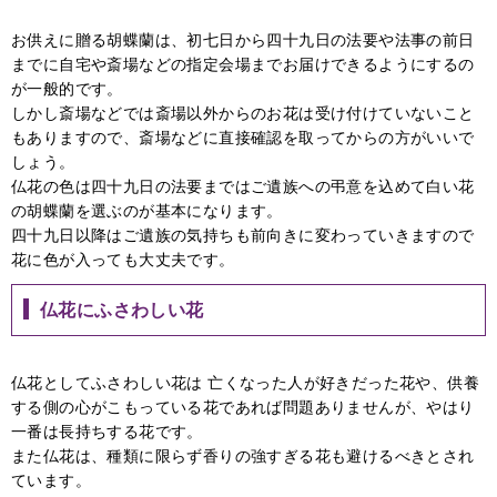
お供えに贈る胡蝶蘭は、初七日から四十九日の法要や法事の前日
までに自宅や斎場などの指定会場までお届けできるようにするの
が一般的です。
しかし斎場などでは斎場以外からのお花は受け付けていないこと
もありますので、斎場などに直接確認を取ってからの方がいいで
しょう。
仏花の色は四十九日の法要まではご遺族への弔意を込めて白い花
の胡蝶蘭を選ぶのが基本になります。
四十九日以降はご遺族の気持ちも前向きに変わっていきますので
花に色が入っても大丈夫です。
仏花にふさわしい花
仏花としてふさわしい花は 亡くなった人が好きだった花や、供養
する側の心がこもっている花であれば問題ありませんが、やはり
一番は長持ちする花です。
また仏花は、種類に限らず香りの強すぎる花も避けるべきとされ
ています。