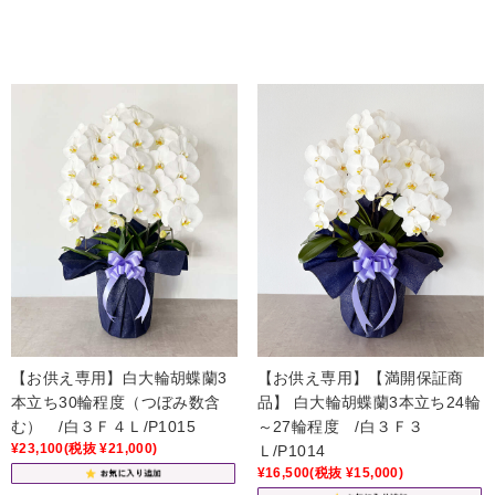
【お供え専用】白大輪胡蝶蘭3
【お供え専用】【満開保証商
本立ち30輪程度（つぼみ数含
品】 白大輪胡蝶蘭3本立ち24輪
む） /白３Ｆ４Ｌ/P1015
～27輪程度 /白３Ｆ３
¥23,100
(税抜 ¥21,000)
Ｌ/P1014
¥16,500
(税抜 ¥15,000)