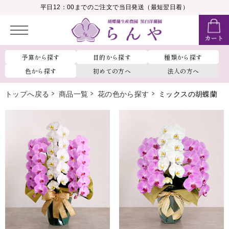
__MEMBER_LASTNAME__
平日12：00までのご注文で当日発送（最短翌日着）
会員ランク：
__MEMBER_RANK_NAME__
予算から探す
目的から探す
種類から探す
色から探す
初めての方へ
法人の方へ
トップへ戻る
商品一覧
花の色から探す
ミックスの胡蝶蘭