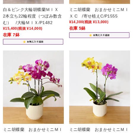
白＆ピンク大輪胡蝶蘭ＭＩＸ
ミニ胡蝶蘭 おまかせミニＭＩ
2本立ち22輪程度（つぼみ数含
Ｘ C /寄せ植えC/P1555
¥14,300
(税抜 ¥13,000)
む） /大輪ＭＩＸ/P1482
在庫 5鉢
¥15,400
(税抜 ¥14,000)
在庫 7鉢
ミニ胡蝶蘭 おまかせミニＭＩ
ミニ胡蝶蘭 おまかせミニＭＩ