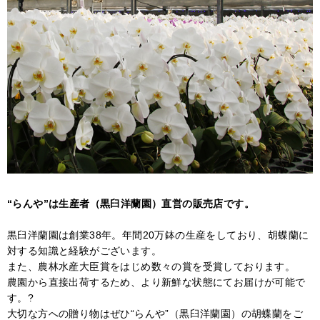
“らんや”は生産者（黒臼洋蘭園）直営の販売店です。
黒臼洋蘭園は創業38年。年間20万鉢の生産をしており、胡蝶蘭に
対する知識と経験がございます。
また、農林水産大臣賞をはじめ数々の賞を受賞しております。
農園から直接出荷するため、より新鮮な状態にてお届けが可能で
す。?
大切な方への贈り物はぜひ“らんや”（黒臼洋蘭園）の胡蝶蘭をご