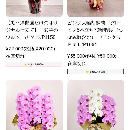
【黒臼洋蘭園だけのオリ
ピンク大輪胡蝶蘭 グレ
ジナル仕立て】 彩華の
イス5本立ち70輪程度（つ
ワルツ /たて琴/P1158
ぼみ数含む） /ピンク５
Ｆ７Ｌ/P1064
¥22,000
(税抜 ¥20,000)
在庫切れ
¥55,000
(税抜 ¥50,000)
在庫切れ