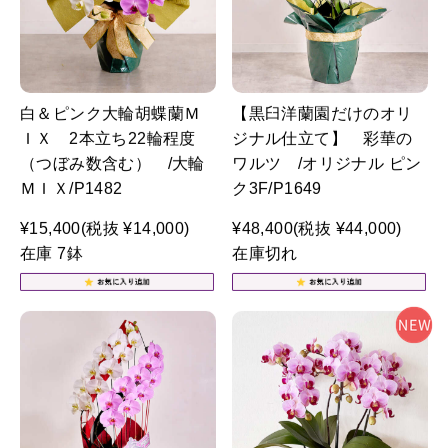
白＆ピンク大輪胡蝶蘭Ｍ
【黒臼洋蘭園だけのオリ
ＩＸ 2本立ち22輪程度
ジナル仕立て】 彩華の
（つぼみ数含む） /大輪
ワルツ /オリジナル ピン
ＭＩＸ/P1482
ク3F/P1649
¥15,400
(税抜 ¥14,000)
¥48,400
(税抜 ¥44,000)
在庫 7鉢
在庫切れ