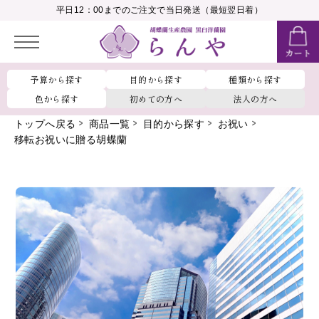
__MEMBER_LASTNAME__
平日12：00までのご注文で当日発送（最短翌日着）
会員ランク：
__MEMBER_RANK_NAME__
予算から探す
目的から探す
種類から探す
色から探す
初めての方へ
法人の方へ
トップへ戻る
商品一覧
目的から探す
お祝い
移転お祝いに贈る胡蝶蘭