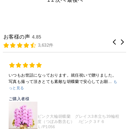
1
2
次へ
最後へ
お客様の声
4.85
3,632件
いつもお世話になっております。就任祝いで贈りました。
写真も撮って頂きとても素敵な胡蝶蘭で安心してお願...
も
っと見る
ご購入者様
ピンク大輪胡蝶蘭 グレイス3本立ち39輪程
度（つぼみ数含む） /ピンク３Ｆ６
Ｌ/P1056